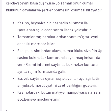
xərcləyəcəyini başa düşmürsə , o zaman onun qumar
klubunun qaydalar və şərtlər bölməsini oxuması kifayətdir .
Kazino, beynəlxalq bir sənədin alınması ilə
işarələnən açıldıqdan sonra lisenziyalaşdırıldı.
Tamamlanmış hərəkətlərdən sonra müştəri eyni
anda iki mərc edə bilər.
Real pullu slotlardan əlavə, qumar klubu sizə Pin Up
casino bukmeker kontorunda oynamaq imkanı da
verir.Rəsmi internet saytında bukmeker kontoru
ayrıca rejim formasında gəlir.
Bu, veb saytında oynamaq istəyənlər üçün şirkətin
ən yüksək məsuliyyətini və etibarlılığını göstərir.
Kazinolardakı bütün maliyyə manipulyasiyaları sizi
gözləməyə məcbur etmir.