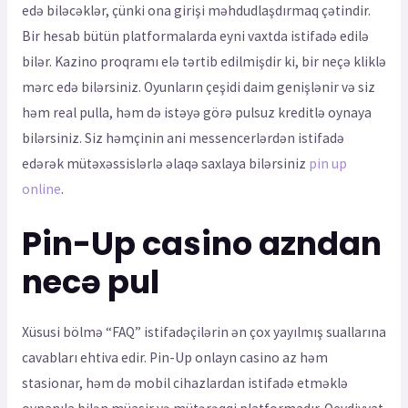
edə biləcəklər, çünki ona girişi məhdudlaşdırmaq çətindir.
Bir hesab bütün platformalarda eyni vaxtda istifadə edilə
bilər. Kazino proqramı elə tərtib edilmişdir ki, bir neçə kliklə
mərc edə bilərsiniz. Oyunların çeşidi daim genişlənir və siz
həm real pulla, həm də istəyə görə pulsuz kreditlə oynaya
bilərsiniz. Siz həmçinin ani messencerlərdən istifadə
edərək mütəxəssislərlə əlaqə saxlaya bilərsiniz
pin up
online
.
Pin-Up casino azndan
necə pul
Xüsusi bölmə “FAQ” istifadəçilərin ən çox yayılmış suallarına
cavabları ehtiva edir. Pin-Up onlayn casino az həm
stasionar, həm də mobil cihazlardan istifadə etməklə