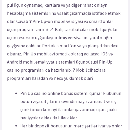
pul üçün oynamaq, kartlara və ya digər rahat onlayn
hesablaşma sistemlərinə vəsait çıxarmaqla istifadə etmək
olar. Cavab ❓ Pin-Up-un mobil versiyası və smartfonlar
üçün proqram varmı? 📌 Bəli, tərtibatçılar mobil qurğular
üçün resursun uyğunlaşdırılmış versiyasını yaratmağın
qayğısına qaldılar. Portala smartfon və ya planşetdən daxil
olsanız, Pin Up mobil avtomatik olaraq açılacaq. IOS və
Android mobil əməliyyat sistemləri üçün xüsusi Pin-Up
casino proqramları da hazırlanıb. ❓ Mobil cihazlara
proqramları haradan və necə yükləmək olar?
Pin Up casino online bonus sistemi qumar klubunun
bütün ziyarətçilərini sevindirməyə zəmanət verir,
çünki onun köməyi ilə onlar qazanmaq üçün çoxlu
hədiyyələr əldə edə biləcəklər.
Hər bir depozit bonusunun mərc şərtləri var və onlar