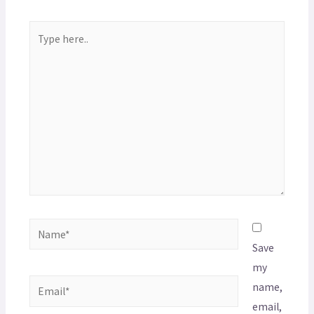
Save
my
name,
email,