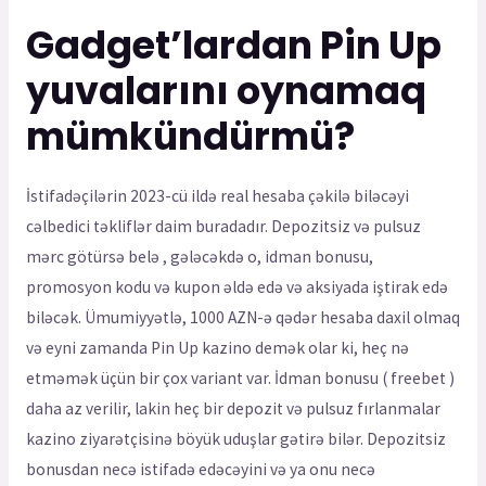
Gadget’lardan Pin Up
yuvalarını oynamaq
mümkündürmü?
İstifadəçilərin 2023-cü ildə real hesaba çəkilə biləcəyi
cəlbedici təkliflər daim buradadır. Depozitsiz və pulsuz
mərc götürsə belə , gələcəkdə o, idman bonusu,
promosyon kodu və kupon əldə edə və aksiyada iştirak edə
biləcək. Ümumiyyətlə, 1000 AZN-ə qədər hesaba daxil olmaq
və eyni zamanda Pin Up kazino demək olar ki, heç nə
etməmək üçün bir çox variant var. İdman bonusu ( freebet )
daha az verilir, lakin heç bir depozit və pulsuz fırlanmalar
kazino ziyarətçisinə böyük uduşlar gətirə bilər. Depozitsiz
bonusdan necə istifadə edəcəyini və ya onu necə