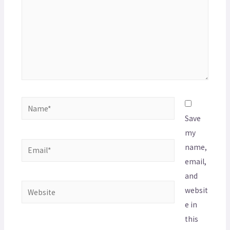
Save
my
name,
email,
and
websit
e in
this