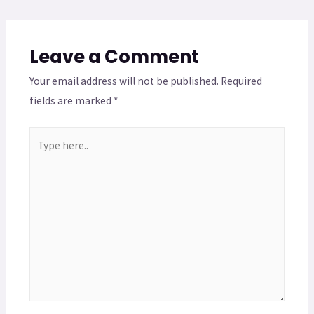
Leave a Comment
Your email address will not be published.
Required
fields are marked
*