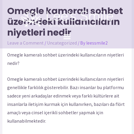
Omegle kameralı sohbet
üzerindeki kullanıcıların
niyetleri nedir
Leave a Comment
/
Uncategorized
/ By
leessmile2
Omegle kameralı sohbet üzerindeki kullanıcıların niyetleri
nedir?
Omegle kameralı sohbet üzerindeki kullanıcıların niyetleri
genellikle farklılık gösterebilir. Bazı insanlar bu platformu
sadece yeni arkadaşlar edinmek veya farklı kültürlere ait
insanlarla iletişim kurmak için kullanırken, bazıları da flört
amaçlı veya cinsel içerikli sohbetler yapmak için
kullanabilmektedir.