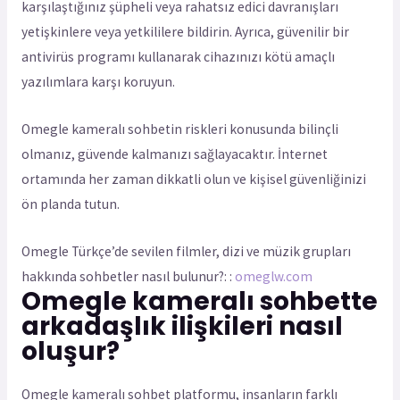
karşılaştığınız şüpheli veya rahatsız edici davranışları
yetişkinlere veya yetkililere bildirin. Ayrıca, güvenilir bir
antivirüs programı kullanarak cihazınızı kötü amaçlı
yazılımlara karşı koruyun.
Omegle kameralı sohbetin riskleri konusunda bilinçli
olmanız, güvende kalmanızı sağlayacaktır. İnternet
ortamında her zaman dikkatli olun ve kişisel güvenliğinizi
ön planda tutun.
Omegle Türkçe’de sevilen filmler, dizi ve müzik grupları
hakkında sohbetler nasıl bulunur?: :
omeglw.com
Omegle kameralı sohbette
arkadaşlık ilişkileri nasıl
oluşur?
Omegle kameralı sohbet platformu, insanların farklı