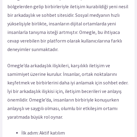
bölgelerden gelip birbirleriyle iletişim kurabildiği yeni nesil
bir arkadaşlık ve sohbet sitesidir. Sosyal medyanın hızlı
yükselişiyle birlikte, insanların dijital ortamlarda yeni
insanlarla tanışma isteği artmıştır. Omegle, bu ihtiyaca
cevap verebilen bir platform olarak kullanıcılarına farklı
deneyimler sunmaktadır.
Omegle’da arkadaşlık ilişkileri, karşılıklı iletişim ve
samimiyet üzerine kurulur. İnsanlar, ortak noktalarını
keşfetmek ve birbirlerini daha iyi anlamak için sohbet eder.
İyi bir arkadaşlık ilişkisi için, iletişim becerileri ve anlayış
önemlidir. Omegle’da, insanların birbiriyle konuşurken
anlayışlı ve saygılı olması, olumlu bir etkileşim ortamı
yaratmada büyük rol oynar.
İlk adım: Aktif katılım