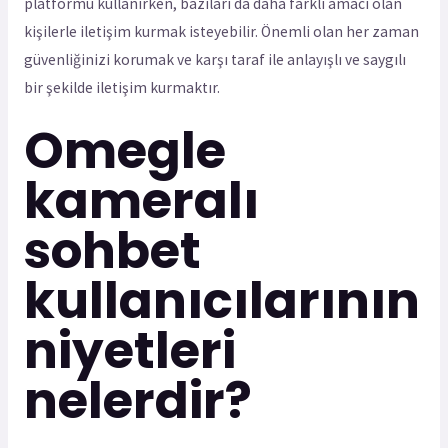
platformu kullanırken, bazıları da daha farklı amacı olan
kişilerle iletişim kurmak isteyebilir. Önemli olan her zaman
güvenliğinizi korumak ve karşı taraf ile anlayışlı ve saygılı
bir şekilde iletişim kurmaktır.
Omegle
kameralı
sohbet
kullanıcılarının
niyetleri
nelerdir?