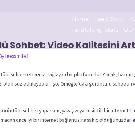
Home
Lee’s Story
E
Fundraising Stars
Our
 Sohbet: Video Kalitesini Ar
 By
leessmile2
tülü sohbet etmenizi sağlayan bir platformdur. Ancak, bazen 
nizi olumsuz etkileyebilir. İşte Omegle’daki görüntülü sohbetin v
n: Görüntülü sohbet yaparken, yavaş veya kesintili bir internet ba
adan önce iyi bir internet bağlantısına sahip olduğunuzdan 