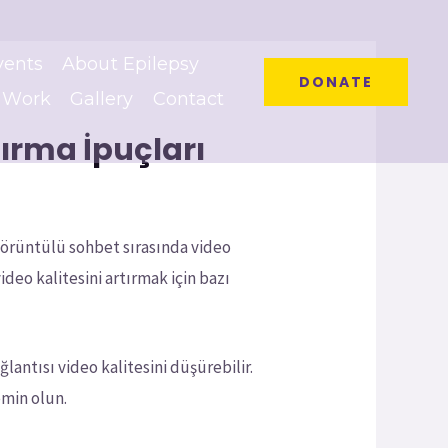
vents
About Epilepsy
DONATE
 Work
Gallery
Contact
tırma İpuçları
görüntülü sohbet sırasında video
ideo kalitesini artırmak için bazı
ğlantısı video kalitesini düşürebilir.
emin olun.