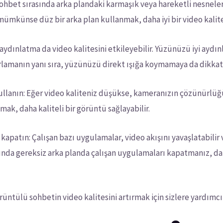
ohbet sırasında arka plandaki karmaşık veya hareketli nesneler 
ümkünse düz bir arka plan kullanmak, daha iyi bir video kalite
nlış aydınlatma da video kalitesini etkileyebilir. Yüzünüzü iyi ay
yarlamanın yanı sıra, yüzünüzü direkt ışığa koymamaya da dikkat 
ullanın: Eğer video kaliteniz düşükse, kameranızın çözünürlüğ
ak, daha kaliteli bir görüntü sağlayabilir.
kapatın: Çalışan bazı uygulamalar, video akışını yavaşlatabilir 
nda gereksiz arka planda çalışan uygulamaları kapatmanız, dah
tülü sohbetin video kalitesini artırmak için sizlere yardımcı o