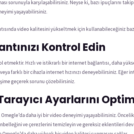
ası sorunuyla karşılaşabilirsiniz. Neyse ki, bazı ipuçlarını tak
eyimi yaşayabilirsiniz.
tısında video kalitesini yükseltmek için kullanabileceğiniz ba
lantınızı Kontrol Edin
l etmektir. Hızlı ve istikrarlı bir internet bağlantısı, daha yükse
r veya farklı bir cihazla internet hızınızı deneyebilirsiniz. Eğer
işime geçerek sorunu çözebilirsiniz.
 Tarayıcı Ayarlarını Optim
 Omegle’da daha iyi bir video deneyimi yaşayabilirsiniz. Önceli
belleğini ve çerezlerini temizleyin ve gereksiz eklentileri devr
ve Omegle’da daha yüksek bir video kalitesi sunmasını sağlar.