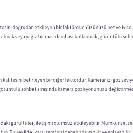
tesini doğrudan etkileyen bir faktördür. Yüzünüzü net ve iyic
ık almak veya yağız bir masa lambası kullanmak, görüntülü sohb
alitesini belirleyen bir diğer faktördür. Kameranızı göz seviy
 görüntülü sohbet sırasında kamera pozisyonunuzu değiştirmed
aki gürültüler, iletişimi olumsuz etkileyebilir. Mümkünse, ses
 Bu şekilde, karşı taraf sizi daha iyi duyabilir ve anlayabilir.