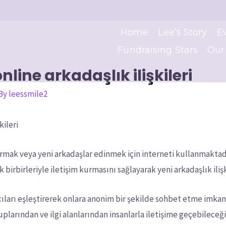
Home
Lee’s Story
E
Fundraising Stars
Our
nline arkadaşlık ilişkileri
 By
leessmile2
kileri
kurmak veya yeni arkadaşlar edinmek için interneti kullanmaktad
 birbirleriyle iletişim kurmasını sağlayarak yeni arkadaşlık iliş
cıları eşleştirerek onlara anonim bir şekilde sohbet etme imkan
ruplarından ve ilgi alanlarından insanlarla iletişime geçebilec