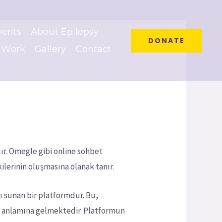
vents
About Epilepsy
DONATE
 Work
Gallery
Contact
ır. Omegle gibi online sohbet
kilerinin oluşmasına olanak tanır.
ı sunan bir platformdur. Bu,
eği anlamına gelmektedir. Platformun