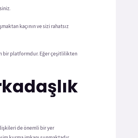
iniz.
şmaktan kaçının ve sizi rahatsız
 bir platformdur. Eğer çeşitlilikten
rkadaşlık
şkileri de önemli bir yer
tişim kurma imkanı sunmaktadır.