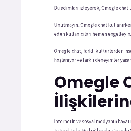
Bu adımları izleyerek, Omegle chat üz
Unutmayın, Omegle chat kullanırken gü
eden kullanıcıları hemen engelleyin
Omegle chat, farklı kültürlerden insa
hoşlanıyor ve farklı deneyimler yaşa
Omegle C
İlişkileri
İnternetin ve sosyal medyanın hayatı
tutmaktadır. Bu bağlamda, Omegle Ch