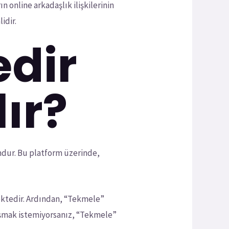
n online arkadaşlık ilişkilerinin
idir.
dir
lır?
mdur. Bu platform üzerinde,
ektedir. Ardından, “Tekmele”
onuşmak istemiyorsanız, “Tekmele”