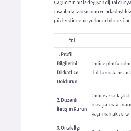
Çağımızın hızla değişen dijital dünya
insanlarla tanışmanın ve arkadaşlıkl
güçlendirmenin yollarını bilmek önemli
Yol
1. Profil
Bilgilerini
Online platformlarda
Dikkatlice
doldurmak, insanla
Doldurun
Online arkadaşlıkla
2. Düzenli
mesaj atmak, onunl
İletişim Kurun
kaçırmamak ve karş
3. Ortak İlgi