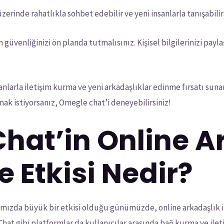
erinde rahatlıkla sohbet edebilir ve yeni insanlarla tanışabilirs
venliğinizi ön planda tutmalısınız. Kişisel bilgilerinizi payla
.
nlarla iletişim kurma ve yeni arkadaşlıklar edinme fırsatı sunan
mak istiyorsanız, Omegle chat’i deneyebilirsiniz!
hat’in Online A
ne Etkisi Nedir?
mızda büyük bir etkisi olduğu günümüzde, online arkadaşlık ili
at gibi platformlar da kullanıcılar arasında bağ kurma ve ile