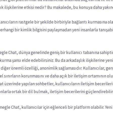
ık ilişkilerine etkisi nedir? Bu makalede, bu konuya daha yakı
anıcıların rastgele bir şekilde birbiriyle bağlantı kurmasına o
erhangi bir kimlik bilgisini paylaşmadan yeni insanlarla tanışab
le Chat, dünya genelinde geniş bir kullanıcı tabanına sahiptir
 kurma şansı elde edebilirsiniz. Bu da arkadaşlık ilişkilerine ye
diğer önemli özelliği, anonimlik sağlamasıdır. Kullanıcılar, ge
sel sınırların korunmasını ve daha açık bir iletişim ortamının olu
 üzerinde yapılan sohbetler, kullanıcıların iletişim becerilerin
larla ortak bir dil bulmak, iletişim becerilerini güçlendirebilir
egle Chat, kullanıcılar için eğlenceli bir platform olabilir. Yeni