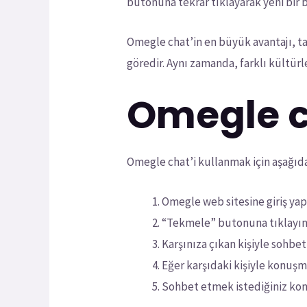
butonuna tekrar tıklayarak yeni bir b
Omegle chat’in en büyük avantajı, t
göredir. Aynı zamanda, farklı kültür
Omegle ch
Omegle chat’i kullanmak için aşağıdak
Omegle web sitesine giriş yap
“Tekmele” butonuna tıklayın
Karşınıza çıkan kişiyle sohbe
Eğer karşıdaki kişiyle konuşm
Sohbet etmek istediğiniz kon