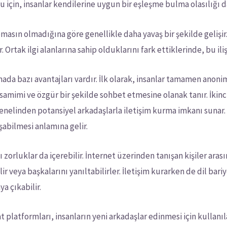
 için, insanlar kendilerine uygun bir eşleşme bulma olasılığı d
 temasın olmadığına göre genellikle daha yavaş bir şekilde gelişir
 Ortak ilgi alanlarına sahip olduklarını fark ettiklerinde, bu ili
da bazı avantajları vardır. İlk olarak, insanlar tamamen anonim 
samimi ve özgür bir şekilde sohbet etmesine olanak tanır. İkinci
enelinden potansiyel arkadaşlarla iletişim kurma imkanı sunar. 
şabilmesi anlamına gelir.
zı zorluklar da içerebilir. İnternet üzerinden tanışan kişiler ar
ir veya başkalarını yanıltabilirler. İletişim kurarken de dil bariy
ya çıkabilir.
platformları, insanların yeni arkadaşlar edinmesi için kullanılan