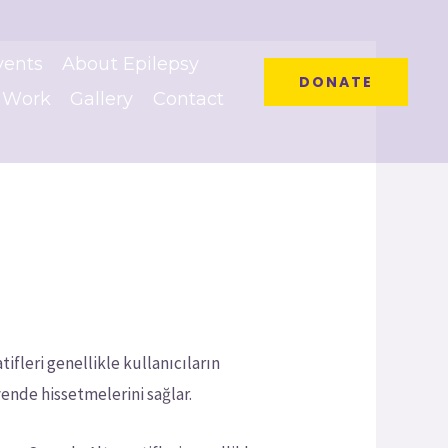
vents
About Epilepsy
DONATE
 Work
Gallery
Contact
ifleri genellikle kullanıcıların
vende hissetmelerini sağlar.