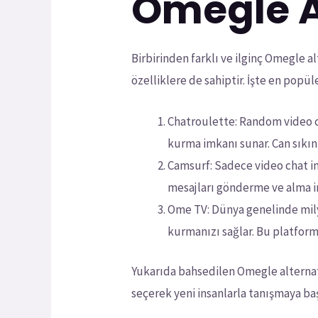
Omegle Al
Birbirinden farklı ve ilginç Omegle al
özelliklere de sahiptir. İşte en popül
Chatroulette: Random video ch
kurma imkanı sunar. Can sıkınt
Camsurf: Sadece video chat im
mesajları gönderme ve alma imk
Ome TV: Dünya genelinde milyo
kurmanızı sağlar. Bu platfor
Yukarıda bahsedilen Omegle alternatif
seçerek yeni insanlarla tanışmaya baş