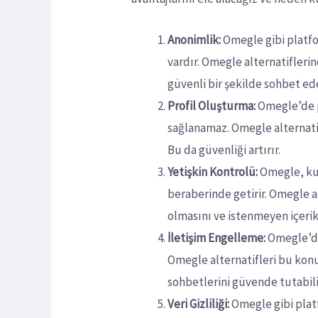
Anonimlik:
Omegle gibi platfo
vardır. Omegle alternatifleri
güvenli bir şekilde sohbet ede
Profil Oluşturma:
Omegle’de p
sağlanamaz. Omegle alternatifl
Bu da güvenliği artırır.
Yetişkin Kontrolü:
Omegle, kull
beraberinde getirir. Omegle al
olmasını ve istenmeyen içeri
İletişim Engelleme:
Omegle’de,
Omegle alternatifleri bu konud
sohbetlerini güvende tutabili
Veri Gizliliği:
Omegle gibi platfo