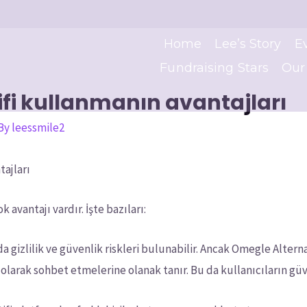
Home
Lee’s Story
E
Fundraising Stars
Our
fi kullanmanın avantajları
 By
leessmile2
tajları
avantajı vardır. İşte bazıları:
 gizlilik ve güvenlik riskleri bulunabilir. Ancak Omegle Alternat
 olarak sohbet etmelerine olanak tanır. Bu da kullanıcıların gü