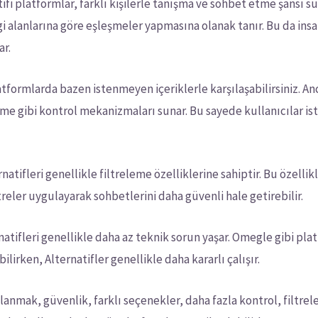
ifi platformlar, farklı kişilerle tanışma ve sohbet etme şansı s
lgi alanlarına göre eşleşmeler yapmasına olanak tanır. Bu da insa
ar.
atformlarda bazen istenmeyen içeriklerle karşılaşabilirsiniz. A
e gibi kontrol mekanizmaları sunar. Bu sayede kullanıcılar iste
natifleri genellikle filtreleme özelliklerine sahiptir. Bu özellikl
ltreler uygulayarak sohbetlerini daha güvenli hale getirebilir.
natifleri genellikle daha az teknik sorun yaşar. Omegle gibi p
ilirken, Alternatifler genellikle daha kararlı çalışır.
anmak, güvenlik, farklı seçenekler, daha fazla kontrol, filtrel