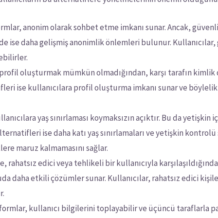
rmlar, anonim olarak sohbet etme imkanı sunar. Ancak, güvenlik
nde ise daha gelişmiş anonimlik önlemleri bulunur. Kullanıcılar,
bilirler.
rofil oluşturmak mümkün olmadığından, karşı tarafın kimli
eri ise kullanıcılara profil oluşturma imkanı sunar ve böylelik
anıcılara yaş sınırlaması koymaksızın açıktır. Bu da yetişkin iç
ternatifleri ise daha katı yaş sınırlamaları ve yetişkin kontro
klere maruz kalmamasını sağlar.
 rahatsız edici veya tehlikeli bir kullanıcıyla karşılaşıldığınd
a daha etkili çözümler sunar. Kullanıcılar, rahatsız edici kişile
r.
rmlar, kullanıcı bilgilerini toplayabilir ve üçüncü taraflarla pay