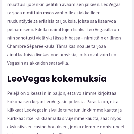
muuttuisi jotenkin pelitilin avaamisen jälkeen. LeoVegas
tarjoaa nimittäin myös vanhoille asiakkailleen
ruuduntäydeltä erilaisia tarjouksia, joista saa lisäarvoa
pelaamiseen. Edellä mainittujen lisäksi Leo Vegasilla on
niin sanotusti vielä yksi ässä hihassa – nimittäin erillinen
Chambre Séparée -aula. Tämä kasinoalue tarjoaa
ainutlaatuisia livekasinoelämyksiä, jotka ovat vain Leo
Vegasin asiakkaiden saatavilla.
LeoVegas kokemuksia
Pelejä on oikeasti niin paljon, että voisimme kirjoittaa
kokonaisen kirjan LeoVegasin peleistä. Parasta on, että
klikkaat LeoVegasin sivuille turvatun linkkimme kautta ja
kurkkaat itse. Klikkaamalla sivujemme kautta, saat myös
ekslusiivisen casino bonuksen, jonka olemme onnistuneet