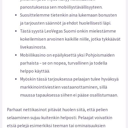
panostuksessa sen mobiiliystävällisyyteen.
Suosittelemme tietenkin aina lukemaan bonusten
ja tarjousten säännöt ja ehdot huolellisesti läpi.
Tästä syystä LeoVegas Suomi onkin mielestämme
kokeilemisen arvoinen kaikille niille, jotka tykkäävät
livekasinosta.
Mobiilikasino on epäilyksettä yksi Pohjoismaiden
parhaista – se on nopea, turvallinen ja todella
helppo käyttää.
Myöskin tässä tarjouksessa pelaajan tulee hyväksyä
markkinointiviestien vastaanottaminen, sillä
muussa tapauksessa siihen ei pääse osallistumaan.
Parhaat nettikasinot pitävät huolen siitä, että pelien
selaaminen sujuu kuitenkin helposti. Pelaajat voivatkin
etsiä pelejä esimerkiksi teeman tai ominaisuuksien