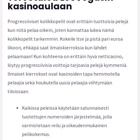
kasinoaulaan
Progressiiviset kolikkopelit ovat erittäin tuottoisia pelejä
kun niitä pelaa oikein, joten kannattaa lukea nämä
kolikkopelit tarkemmin. Kokeile itse ja pistä pari euroa
likoon, ehkäpä saat ilmaiskierroksia kun lähdet
pelaamaan! Kun kohteena on erittäin hyvä netticasino,
löytyy progressiivisia voittoja tarjoavia pelejä kymmeniä.
Ilmaiset kierrokset ovat kasinoiden tapa hemmotella
pelaajia sekä houkutella uusia pelaajia viihtymään
tiloissaan.
Kaikissa peleissä käytetään satunnaisesti
tuotettujen numeroiden järjestelmää, jolla
varmistetaan reilu ja oikeudenmukainen
pelikokemus.