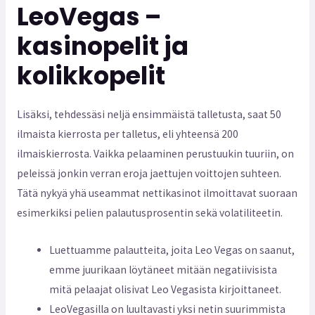
LeoVegas –
kasinopelit ja
kolikkopelit
Lisäksi, tehdessäsi neljä ensimmäistä talletusta, saat 50
ilmaista kierrosta per talletus, eli yhteensä 200
ilmaiskierrosta. Vaikka pelaaminen perustuukin tuuriin, on
peleissä jonkin verran eroja jaettujen voittojen suhteen.
Tätä nykyä yhä useammat nettikasinot ilmoittavat suoraan
esimerkiksi pelien palautusprosentin sekä volatiliteetin.
Luettuamme palautteita, joita Leo Vegas on saanut,
emme juurikaan löytäneet mitään negatiivisista
mitä pelaajat olisivat Leo Vegasista kirjoittaneet.
LeoVegasilla on luultavasti yksi netin suurimmista