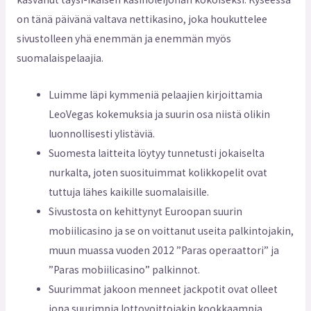
on tänä päivänä valtava nettikasino, joka houkuttelee
sivustolleen yhä enemmän ja enemmän myös
suomalaispelaajia.
Luimme läpi kymmeniä pelaajien kirjoittamia
LeoVegas kokemuksia ja suurin osa niistä olikin
luonnollisesti ylistäviä.
Suomesta laitteita löytyy tunnetusti jokaiselta
nurkalta, joten suosituimmat kolikkopelit ovat
tuttuja lähes kaikille suomalaisille.
Sivustosta on kehittynyt Euroopan suurin
mobiilicasino ja se on voittanut useita palkintojakin,
muun muassa vuoden 2012 ”Paras operaattori” ja
”Paras mobiilicasino” palkinnot.
Suurimmat jakoon menneet jackpotit ovat olleet
jopa suurimpia lottovoittojakin kookkaampia.