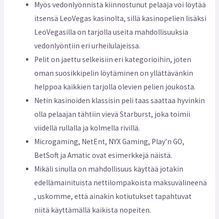
Myös vedonlyönnistä kiinnostunut pelaaja voi löytää
itsensä LeoVegas kasinolta, sillä kasinopelien lisäksi
LeoVegasilla on tarjolla useita mahdollisuuksia
vedonlyöntiin eri urheilulajeissa.
Pelit on jaettu selkeisiin eri kategorioihin, joten
oman suosikkipelin löytäminen on yllättävänkin
helppoa kaikkien tarjolla olevien pelien joukosta.
Netin kasinoiden klassisin peli taas saattaa hyvinkin
olla pelaajan tähtiin vievä Starburst, joka toimii
viidellä rullalla ja kolmella rivillä.
Microgaming, NetEnt, NYX Gaming, Play’n GO,
BetSoft ja Amatic ovat esimerkkejä näistä.
Mikäli sinulla on mahdollisuus käyttää jotakin
edellämainituista nettilompakoista maksuvälineenä
, uskomme, että ainakin kotiutukset tapahtuvat
niitä käyttämällä kaikista nopeiten.