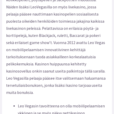
Näiden lisäksi LeoVegasilla on myös livekasino, jossa
pelaaja pääsee nauttimaan kasinopelien sosiaalisesta
puolesta oikeiden henkilöiden toimiessa jakajina kaikissa
livekasinon peleissä. Pelattavissa on erilaisia pöytä- ja
korttipelejä, kuten Blackjack, ruletti, Baccarat ja pokeri
sekä erilaiset game show’t. Vuonna 2012 avattu Leo Vegas
on mobiilipelaamisen innovatiivinen kehittäjä
tarkoituksenaan tuoda asiakkailleen korkealaatuisia
pelikokemuksia. Kasinon huippuunsa kehitetty
kasinosovellus onkin saanut useita palkintoja tällä saralla.
Leo Vegasilla pelaaja pääsee itse valitsemaan haluamansa
tervetuliaisbonuksen, jonka lisäksi kasino tarjoaa useita
muita bonuksia.
Leo Vegasin tavoitteena on olla mobiilipelaamisen
ykkönen ja se myös näkyy nettikasinon