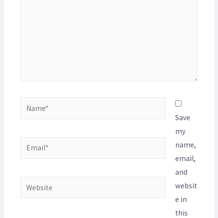
Save
my
name,
email,
and
websit
e in
this