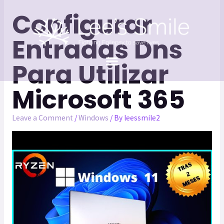
Configurar
Entradas Dns
Para Utilizar
Microsoft 365
Leave a Comment
/
Windows
/ By
leessmile2