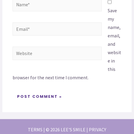
Save
my
name,
email,
and
websit
e in
this
browser for the next time I comment.
TERMS | © 2026 LEE'S SMILE | PRIVACY