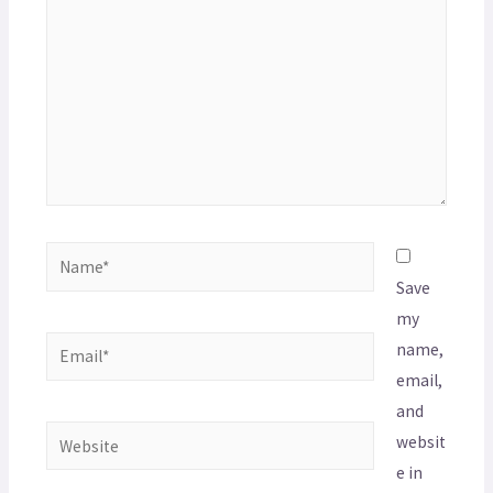
Save
my
name,
email,
and
websit
e in