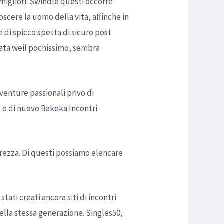
migliori.
Swindle questi occorre
oscere la uomo della vita, affinche in
di spicco spetta di sicuro post
nata weil pochissimo, sembra
venture passionali privo di
 o di nuovo Bakeka Incontri
nerezza. Di questi possiamo elencare
tati creati ancora siti di incontri
della stessa generazione. Singles50,