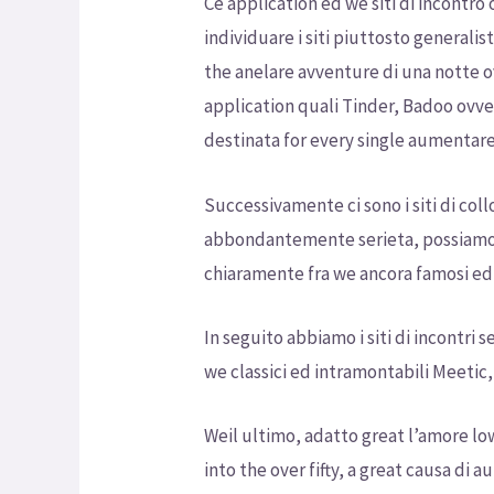
Ce application ed we siti di incontro 
individuare i siti piuttosto generali
the anelare avventure di una notte o
application quali Tinder, Badoo ovv
destinata for every single aumentare
Successivamente ci sono i siti di col
abbondantemente serieta, possiamo ci
chiaramente fra we ancora famosi ed u
In seguito abbiamo i siti di incontri
we classici ed intramontabili Meetic
Weil ultimo, adatto great l’amore l
into the over fifty, a great causa di