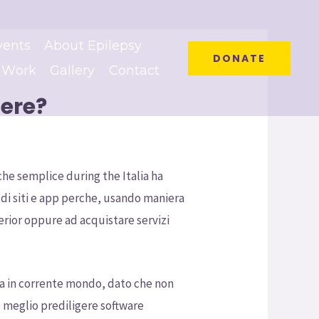
vents
About Epilepsy
DONATE
 Work
Gallery
Contact
ere?
he semplice during the Italia ha
 di siti e app perche, usando maniera
erior oppure ad acquistare servizi
za in corrente mondo, dato che non
e meglio prediligere software