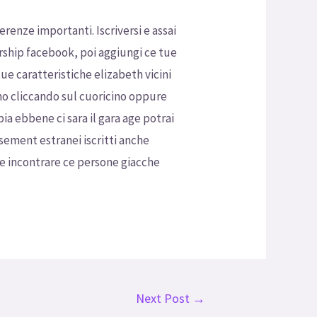
enze importanti. Iscriversi e assai
rship facebook, poi aggiungi ce tue
tue caratteristiche elizabeth vicini
ono cliccando sul cuoricino oppure
a ebbene ci sara il gara age potrai
sement estranei iscritti anche
he incontrare ce persone giacche
Next Post
→