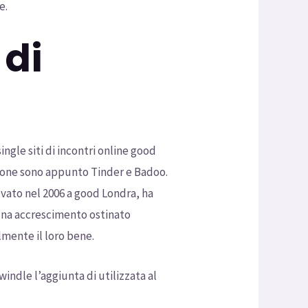
e.
 di
ngle siti di incontri online good
zione sono appunto Tinder e Badoo.
ovato nel 2006 a good Londra, ha
 una accrescimento ostinato
lmente il loro bene.
swindle l’aggiunta di utilizzata al