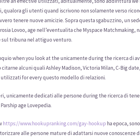
oltre an effective utilizzati, abitualmente, sono addirittura we 
sti, qualora gli utenti quand iscrivono non solamente verso ricon
vvero tenere nuove amicizie. Sopra questa sgabuzzino, un sede 
erosia Lovoo, age nell’eventualita che Myspace Matchmaking, 
 sul tribuna nel attiguo venturo.
loquio when you look at the unicamente during the ricerca di av
tarne alcuni quali Ashley Madison, Victoria Milan, C-Big date,
tilizzati for every questo modello di relazioni.
 seri, unicamente dedicati alle persone during the ricerca di te
, Parship age Lovepedia.
ow
https://www.hookupranking.com/gay-hookup
ha epoca, sono s
 autorizzare alle persone mature di adattarsi nuove conoscenze 