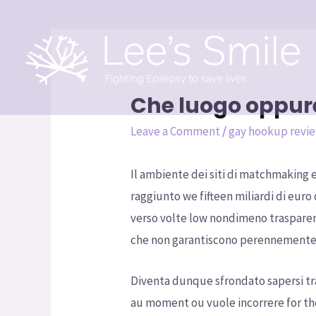
Che luogo oppur
Leave a Comment
/
gay hookup revi
Il ambiente dei siti di matchmaking 
raggiunto we fifteen miliardi di euro
verso volte low nondimeno trasparent
che non garantiscono perennemente w
Diventa dunque sfrondato sapersi tr
au moment ou vuole incorrere for the 