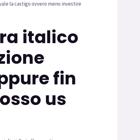
 vale la castigo ovvero meno investire
ra italico
azione
pure fin
cosso us