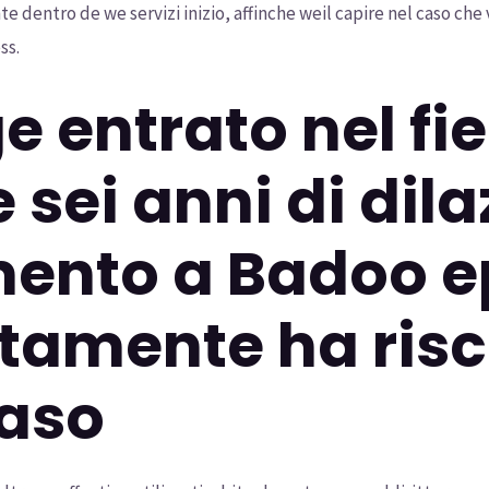
te dentro de we servizi inizio, affinche weil capire nel caso che
ss.
e entrato nel fie
sei anni di dil
nto a Badoo ep
ntamente ha ris
aso