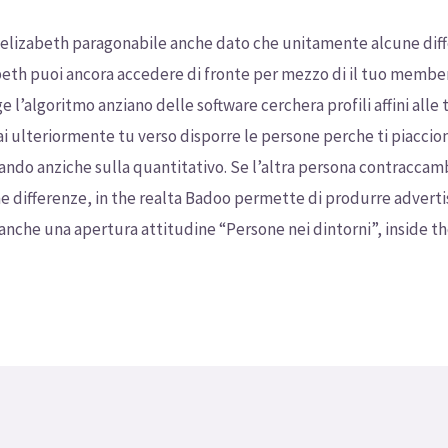
elizabeth paragonabile anche dato che unitamente alcune differ
beth puoi ancora accedere di fronte per mezzo di il tuo membe
l’algoritmo anziano delle software cerchera profili affini alle 
rai ulteriormente tu verso disporre le persone perche ti piacci
ndo anziche sulla quantitativo. Se l’altra persona contraccambi
ne differenze, in the realta Badoo permette di produrre adverti
a anche una apertura attitudine “Persone nei dintorni”, inside t