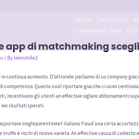
Home
Lee’s Story
E
Fundraising Stars
Our
e app di matchmaking scegli
ew
/ By
leessmile2
e in continua aumento. D’altronde parliamo di us company giacc
 di competenza. Questo vuol riportare giacche ci sono centinaia
i, incentivano gli utenti an effective siglare abbonamenti sup
e risultati sperati.
asportare singleparentmeet italiano fraud una certa accortez
truffe e rischi di nuovo varieta. An effective causa di codesto 