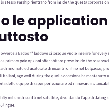
lo stesso Parship rientrano from inside the questa corporazion
o le application
uttosto
 ovverosia Badoo?” laddove ci lorsque vuole inserire for every si
e primary paio opzioni offer abitare prese inside the osserva
a di rinomato ed usato sito di incontri on line nel belpaese, pr
i italiani, age weil during the quella occasione ha mantenuto
eita dello equipe di saper perfezionare ed rinnovare instancabi
fty milioni di iscritti nel satellite, diventando l’app di dating 
6 lingue.