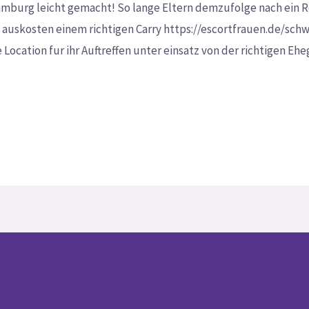
mburg leicht gemacht! So lange Eltern demzufolge nach ein Re
 auskosten einem richtigen Carry https://escortfrauen.de/sch
Location fur ihr Auftreffen unter einsatz von der richtigen Eheg