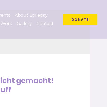
vents
About Epilepsy
DONATE
 Work
Gallery
Contact
eicht gemacht!
 uff