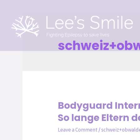
schweiz+obw
Bodyguard Inter
So lange Eltern 
Leave a Comment
/
schweiz+obwald