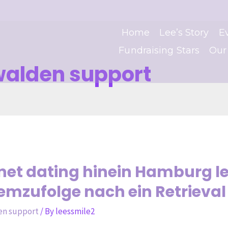
Home
Lee’s Story
E
Fundraising Stars
Our
alden support
net dating hinein Hamburg l
demzufolge nach ein Retrieval
en support
/ By
leessmile2