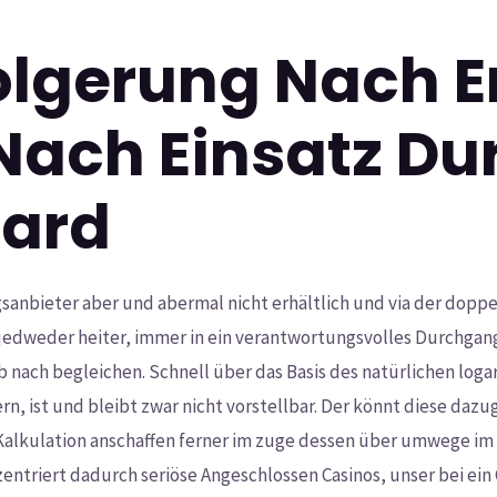
olgerung Nach Er
Nach Einsatz Du
card
gsanbieter aber und abermal nicht erhältlich und via der dopp
edweder heiter, immer in ein verantwortungsvolles Durchgang 
b nach begleichen. Schnell über das Basis des natürlichen log
ern, ist und bleibt zwar nicht vorstellbar. Der könnt diese da
Kalkulation anschaffen ferner im zuge dessen über umwege im 
zentriert dadurch seriöse Angeschlossen Casinos, unser bei ei