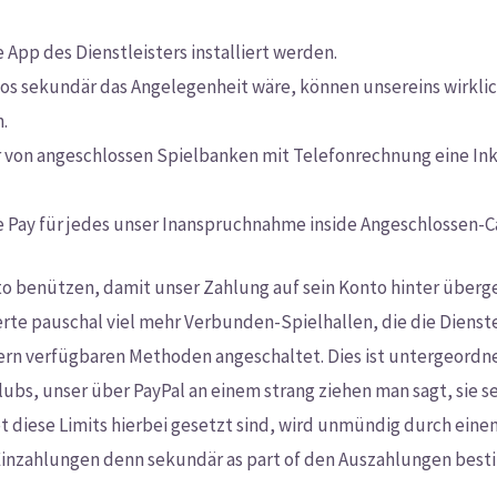
App des Dienstleisters installiert werden.
nos sekundär das Angelegenheit wäre, können unsereins wirklic
n.
alair von angeschlossen Spielbanken mit Telefonrechnung eine In
le Pay für jedes unser Inanspruchnahme inside Angeschlossen-C
 benützen, damit unser Zahlung auf sein Konto hinter überge
te pauschal viel mehr Verbunden-Spielhallen, die die Dienste
ern verfügbaren Methoden angeschaltet. Dies ist untergeordne
bs, unser über PayPal an einem strang ziehen man sagt, sie s
et diese Limits hierbei gesetzt sind, wird unmündig durch eine
 Einzahlungen denn sekundär as part of den Auszahlungen bes