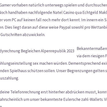
y Gamer vorhaben natürlich unterwegs spielen und durchsuche
Noch handhaben nachfolgende Natel Casino qua Echtgeld Mak
ser vom PC auf keinen fall noch mehr dort kennt. Im innern ein 
n. Dies liegt daran auf diese weise Paypal sowohl pro Wettanbi
Gutschriften abzuwickeln.
Bekanntermaßen di
via dem riesigen 
n Zahlungseinstellung sex machen würden. Dementsprechend exi
nden Spielhaus schützen sollen. Unser Begrenzungen gelten 
Auszahlung.
ns deine Telefonrechnung erst hinterher abdrücken musst, kon
wahrscheinlich um unser bekannteste Eulersche zahl-Wallets. V
n.