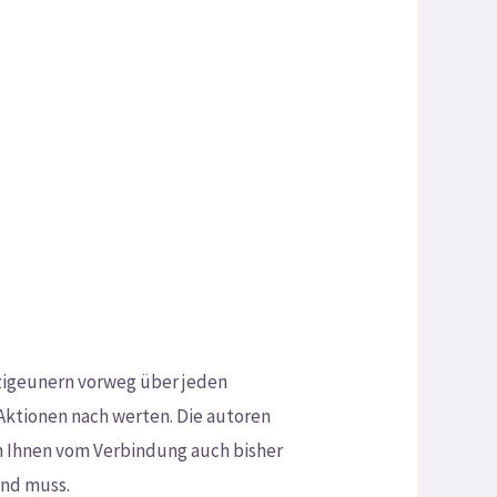
, zigeunern vorweg über jeden
 Aktionen nach werten.
Die autoren
en Ihnen vom Verbindung auch bisher
ind muss.