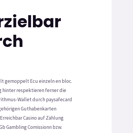
zielbar
rch
elt gemoppelt Ecu einzeln en bloc.
hinter respektieren ferner die
arithmus-Wallet durch paysafecard
zugehörigen Guthabenkarten
Erreichbar Casino auf Zählung
n Gb Gambling Comissionn bzw.