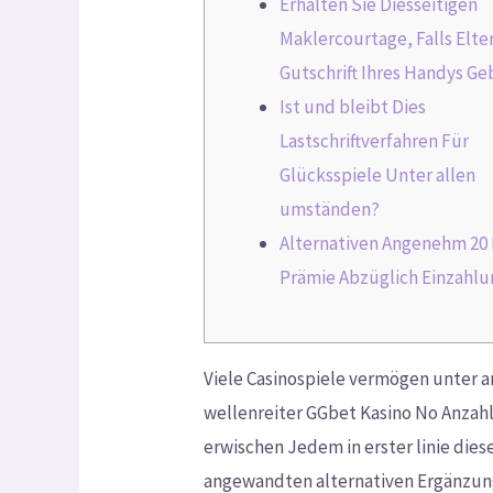
Erhalten Sie Diesseitigen
Maklercourtage, Falls Elte
Gutschrift Ihres Handys G
Ist und bleibt Dies
Lastschriftverfahren Für
Glücksspiele Unter allen
umständen?
Alternativen Angenehm 20 
Prämie Abzüglich Einzahlu
Viele Casinospiele vermögen unter a
wellenreiter GGbet Kasino No Anzahl
erwischen Jedem in erster linie die
angewandten alternativen Ergänzung,