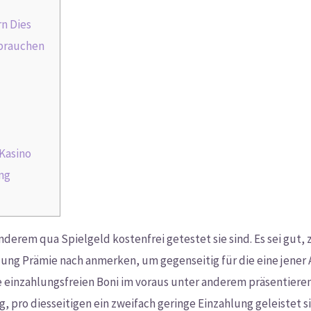
rn Dies
ebrauchen
Kasino
ng
nderem qua Spielgeld kostenfrei getestet sie sind. Es sei gut
ung Prämie nach anmerken, um gegenseitig für die eine jener
se einzahlungsfreien Boni im voraus unter anderem präsentier
 pro diesseitigen ein zweifach geringe Einzahlung geleistet s