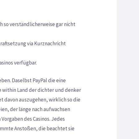
h so verständlicherweise gar nicht
kraftsetzung via Kurznachricht
asinos verfügbar.
ben. Daselbst PayPal die eine
 within Land der dichter und denker
t davon auszugehen, wirklich so die
eien, der länge nach aufwachsen
n Vorgaben des Casinos. Jedes
timmte Anstoßen, die beachtet sie