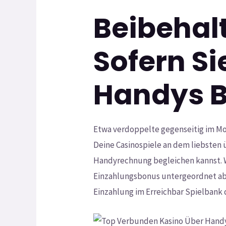
Beibehalt
Sofern Si
Handys 
Etwa verdoppelte gegenseitig im Mon
Deine Casinospiele an dem liebsten ü
Handyrechnung begleichen kannst. Wi
Einzahlungsbonus untergeordnet aber
Einzahlung im Erreichbar Spielbank