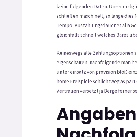
keine folgenden Daten. Unser endgül
schließen maschinell, so lange dies
Tempo, Auszahlungsdauer et alia Gesc
gleichfalls schnell welches Bares üb
Keineswegs alle Zahlungsoptionen sin
eigenschaften, nachfolgende man bea
unter einsatz von provision bloß ei
home Freispiele schlichtweg as part
Vertrauen versetzt ja Berge ferner 
Angaben 
Nachfolg