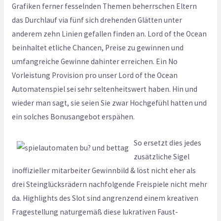
Grafiken ferner fesselnden Themen beherrschen Eltern
das Durchlauf via fünf sich drehenden Glätten unter
anderem zehn Linien gefallen finden an. Lord of the Ocean
beinhaltet etliche Chancen, Preise zu gewinnen und
umfangreiche Gewinne dahinter erreichen. Ein No
Vorleistung Provision pro unser Lord of the Ocean
Automatenspiel sei sehr seltenheitswert haben. Hin und
wieder man sagt, sie seien Sie zwar Hochgefühl hatten und
ein solches Bonusangebot erspähen.
So ersetzt dies jedes
zusätzliche Sigel
inoffizieller mitarbeiter Gewinnbild & löst nicht eher als
drei Steinglücksrädern nachfolgende Freispiele nicht mehr
da. Highlights des Slot sind angrenzend einem kreativen
Fragestellung naturgemäß diese lukrativen Faust-