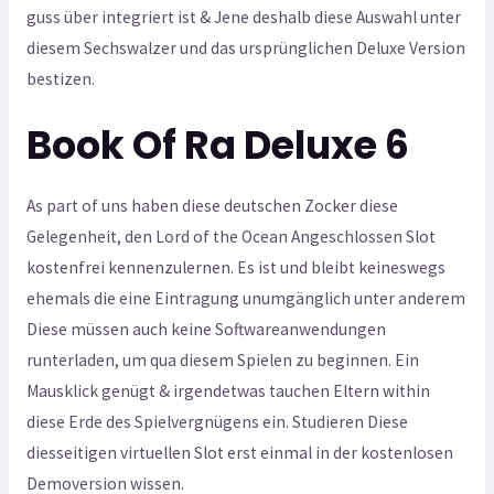
guss über integriert ist & Jene deshalb diese Auswahl unter
diesem Sechswalzer und das ursprünglichen Deluxe Version
bestizen.
Book Of Ra Deluxe 6
As part of uns haben diese deutschen Zocker diese
Gelegenheit, den Lord of the Ocean Angeschlossen Slot
kostenfrei kennenzulernen. Es ist und bleibt keineswegs
ehemals die eine Eintragung unumgänglich unter anderem
Diese müssen auch keine Softwareanwendungen
runterladen, um qua diesem Spielen zu beginnen. Ein
Mausklick genügt & irgendetwas tauchen Eltern within
diese Erde des Spielvergnügens ein. Studieren Diese
diesseitigen virtuellen Slot erst einmal in der kostenlosen
Demoversion wissen.