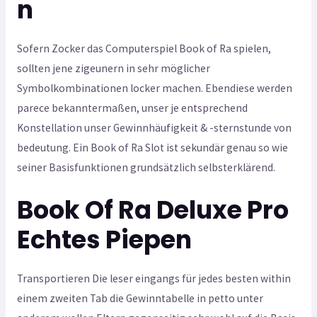
n
Sofern Zocker das Computerspiel Book of Ra spielen,
sollten jene zigeunern in sehr möglicher
Symbolkombinationen locker machen. Ebendiese werden
parece bekanntermaßen, unser je entsprechend
Konstellation unser Gewinnhäufigkeit & -sternstunde von
bedeutung. Ein Book of Ra Slot ist sekundär genau so wie
seiner Basisfunktionen grundsätzlich selbsterklärend.
Book Of Ra Deluxe Pro
Echtes Piepen
Transportieren Die leser eingangs für jedes besten within
einem zweiten Tab die Gewinntabelle in petto unter