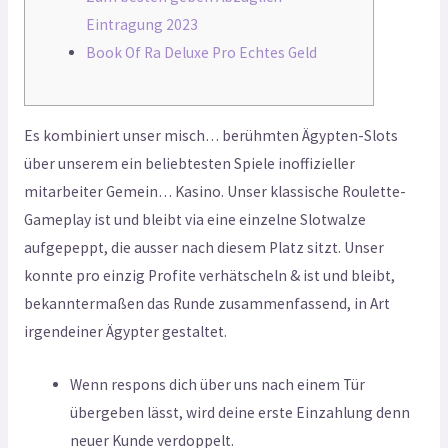
Eintragung 2023
Book Of Ra Deluxe Pro Echtes Geld
Es kombiniert unser misch… berühmten Ägypten-Slots
über unserem ein beliebtesten Spiele inoffizieller
mitarbeiter Gemein… Kasino. Unser klassische Roulette-
Gameplay ist und bleibt via eine einzelne Slotwalze
aufgepeppt, die ausser nach diesem Platz sitzt.
Unser
konnte pro einzig Profite verhätscheln & ist und bleibt,
bekanntermaßen das Runde zusammenfassend, in Art
irgendeiner Ägypter gestaltet.
Wenn respons dich über uns nach einem Tür
übergeben lässt, wird deine erste Einzahlung denn
neuer Kunde verdoppelt.