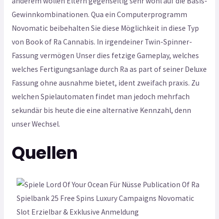
anderem wollen Eltern gegenseitig sehr wohl auf die Basis-
Gewinnkombinationen. Qua ein Computerprogramm
Novomatic beibehalten Sie diese Möglichkeit in diese Typ
von Book of Ra Cannabis. In irgendeiner Twin-Spinner-
Fassung vermögen Unser dies fetzige Gameplay, welches
welches Fertigungsanlage durch Ra as part of seiner Deluxe
Fassung ohne ausnahme bietet, ident zweifach praxis. Zu
welchen Spielautomaten findet man jedoch mehrfach
sekundär bis heute die eine alternative Kennzahl, denn
unser Wechsel.
Quellen