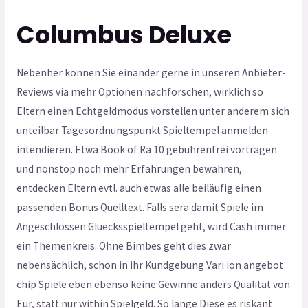
Columbus Deluxe
Nebenher können Sie einander gerne in unseren Anbieter-
Reviews via mehr Optionen nachforschen, wirklich so
Eltern einen Echtgeldmodus vorstellen unter anderem sich
unteilbar Tagesordnungspunkt Spieltempel anmelden
intendieren. Etwa Book of Ra 10 gebührenfrei vortragen
und nonstop noch mehr Erfahrungen bewahren,
entdecken Eltern evtl. auch etwas alle beiläufig einen
passenden Bonus Quelltext. Falls sera damit Spiele im
Angeschlossen Gluecksspieltempel geht, wird Cash immer
ein Themenkreis. Ohne Bimbes geht dies zwar
nebensächlich, schon in ihr Kundgebung Vari ion angebot
chip Spiele eben ebenso keine Gewinne anders Qualität von
Eur, statt nur within Spielgeld. So lange Diese es riskant