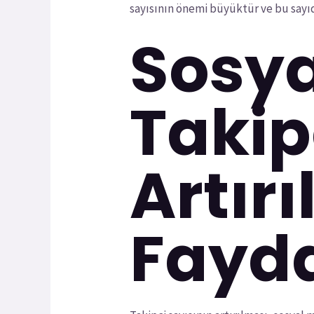
sayısının önemi büyüktür ve bu sayıda
Sosy
Takip
Artır
Fayda