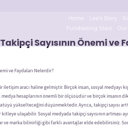
Home
Lee’s Story
E
Fundraising Stars
Our
akipçi Sayısının Önemi ve Fa
emi ve Faydaları Nelerdir?
etişim aracı haline gelmiştir. Birçok insan, sosyal medyayı kiş
al medya hesaplarının önemli bir ölçüsüdür ve birçok insanın di
atüyü yükselteceğini düşünmektedir. Ayrıca, takipçi sayısı artt
r kitleye ulaşabilir. Sosyal medyada takipçi sayısının artması a
şlar ve marka bilinirliği gibi farklı avantajlar elde edebilirsiniz