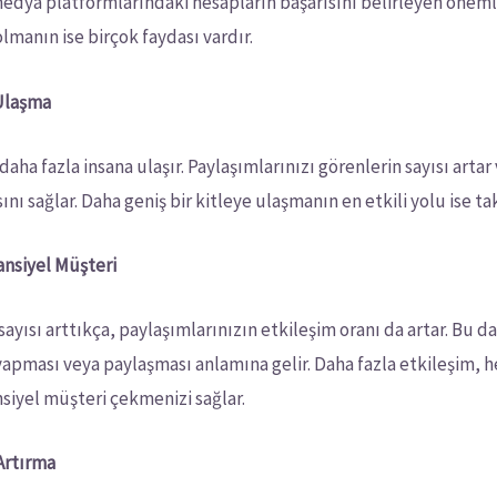
 medya platformlarındaki hesapların başarısını belirleyen önemli
lmanın ise birçok faydası vardır.
 Ulaşma
z daha fazla insana ulaşır. Paylaşımlarınızı görenlerin sayısı arta
nı sağlar. Daha geniş bir kitleye ulaşmanın en etkili yolu ise tak
tansiyel Müşteri
ayısı arttıkça, paylaşımlarınızın etkileşim oranı da artar. Bu da
pması veya paylaşması anlamına gelir. Daha fazla etkileşim, he
nsiyel müşteri çekmenizi sağlar.
Artırma