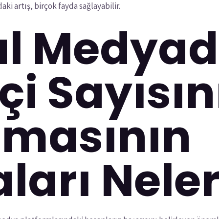
ki artış, birçok fayda sağlayabilir.
al Medya
çi Sayısın
ılmasının
ları Neler