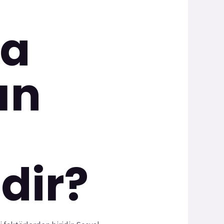
da
ın
dir?