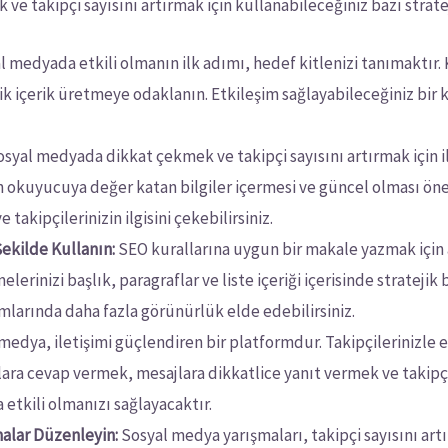
ve takipçi sayısını artırmak için kullanabileceğiniz bazı stratej
 medyada etkili olmanın ilk adımı, hedef kitlenizi tanımaktır. 
lik içerik üretmeye odaklanın. Etkileşim sağlayabileceğiniz bir 
syal medyada dikkat çekmek ve takipçi sayısını artırmak için il
in okuyucuya değer katan bilgiler içermesi ve güncel olması önem
e takipçilerinizin ilgisini çekebilirsiniz.
Şekilde Kullanın:
SEO kurallarına uygun bir makale yazmak için 
lerinizi başlık, paragraflar ve liste içeriği içerisinde stratejik 
larında daha fazla görünürlük elde edebilirsiniz.
medya, iletişimi güçlendiren bir platformdur. Takipçilerinizle
lara cevap vermek, mesajlara dikkatlice yanıt vermek ve takipçi
etkili olmanızı sağlayacaktır.
malar Düzenleyin:
Sosyal medya yarışmaları, takipçi sayısını artır