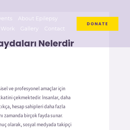
vents
About Epilepsy
DONATE
 Work
Gallery
Contact
ydaları Nelerdir
isel ve profesyonel amaçlar için
kkatini çekmektedir. İnsanlar, daha
ıkça, hesap sahipleri daha fazla
ynı zamanda birçok fayda sunar.
. Sonuç olarak, sosyal medyada takipçi