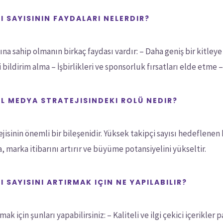
 SAYISININ FAYDALARI NELERDIR?
a sahip olmanın birkaç faydası vardır: – Daha geniş bir kitleye 
 bildirim alma – İşbirlikleri ve sponsorluk fırsatları elde etme – 
AL MEDYA STRATEJISINDEKI ROLÜ NEDIR?
ejisinin önemli bir bileşenidir. Yüksek takipçi sayısı hedeflene
, marka itibarını artırır ve büyüme potansiyelini yükseltir.
 SAYISINI ARTIRMAK IÇIN NE YAPILABILIR?
k için şunları yapabilirsiniz: – Kaliteli ve ilgi çekici içerikler