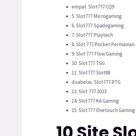
empat. Slot777 CQ9
5. Slot777 Microgaming
6. Slot777 Spadegaming
7. Slot777 Playtech
8. Slot 777 Pocket Permainan 
9. Slot 777 Flow Gaming
10. Slot777 TSG
11. Slot777 Slot88
duabelas. Slot777 RTG
13. Slot 777 2023
14. Slot777 KA Gaming
15. Slot777 Onetouch Gaming
10 Site S