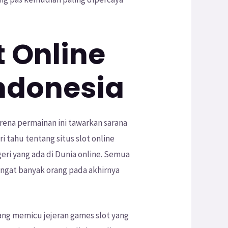
t Online
indonesia
rena permainan ini tawarkan sarana
 tahu tentang situs slot online
eri yang ada di Dunia online. Semua
Sangat banyak orang pada akhirnya
yang memicu jejeran games slot yang