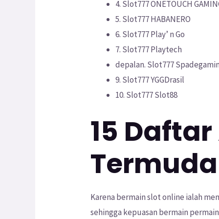
4. Slot777 ONETOUCH GAMIN
5. Slot777 HABANERO
6. Slot777 Play’ n Go
7. Slot777 Playtech
depalan. Slot777 Spadegami
9. Slot777 YGGDrasil
10. Slot777 Slot88
15 Daftar
Termuda
Karena bermain slot online ialah mem
sehingga kepuasan bermain permainan