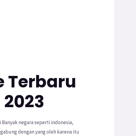
e Terbaru
 2023
i Banyak negara seperti indonesia,
rgabung dengan yang oleh karena itu