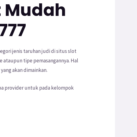
ot Mudah
777
ri jenis taruhan judi di situs slot
e ataupun tipe pemasangannya. Hal
 yang akan dimainkan.
apa provider untuk pada kelompok