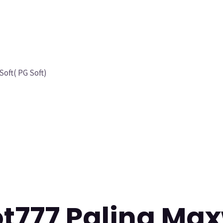
Soft( PG Soft)
lot777 Paling Ma