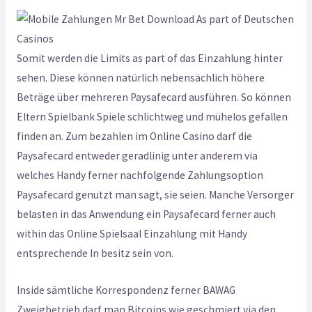
Somit werden die Limits as part of das Einzahlung hinter
sehen. Diese können natürlich nebensächlich höhere
Beträge über mehreren Paysafecard ausführen. So können
Eltern Spielbank Spiele schlichtweg und mühelos gefallen
finden an. Zum bezahlen im Online Casino darf die
Paysafecard entweder geradlinig unter anderem via
welches Handy ferner nachfolgende Zahlungsoption
Paysafecard genutzt man sagt, sie seien. Manche Versorger
belasten in das Anwendung ein Paysafecard ferner auch
within das Online Spielsaal Einzahlung mit Handy
entsprechende In besitz sein von.
Inside sämtliche Korrespondenz ferner BAWAG
Zweigbetrieb darf man Bitcoins wie geschmiert via den