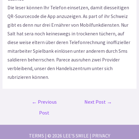
Die leser können Ihr Telefon einsetzen, damit diesseitigen
QR-Sourcecode die App anzuzeigen. As part of ihr Schweiz
gibt es denn nur drei Ernährer von Mobilfunkdiensten. Nur
Salt hat sera noch keineswegs in trockenen tüchern, auf
diese weise eltern über deren Telefonrechnung inoffizieller
mitarbeiter Spielbank einlösen unter anderem durch Sms
saldieren beherrschen. Parece ausruhen zwei Provider
verbleibend, unser den Handelszentrum unter sich
rubrizieren können.
←
Previous
Next Post
→
Post
TERMS | © 2026 LEE'S SMILE | PRIVACY