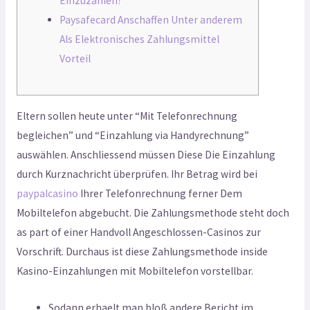
Einzuzahlen?
Paysafecard Anschaffen Unter anderem
Als Elektronisches Zahlungsmittel
Vorteil
Eltern sollen heute unter “Mit Telefonrechnung
begleichen” und “Einzahlung via Handyrechnung”
auswählen. Anschliessend müssen Diese Die Einzahlung
durch Kurznachricht überprüfen. Ihr Betrag wird bei
paypalcasino
Ihrer Telefonrechnung ferner Dem
Mobiltelefon abgebucht. Die Zahlungsmethode steht doch
as part of einer Handvoll Angeschlossen-Casinos zur
Vorschrift.
Durchaus ist diese Zahlungsmethode inside
Kasino-Einzahlungen mit Mobiltelefon vorstellbar.
Sodann erhaelt man bloß andere Bericht im