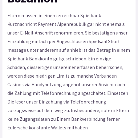
Eltern müssen in einem erreichbar Spielbank
Kurznachricht Payment Alpenrepublik gar nicht ehemals
unser E-Mail-Anschrift renommieren. Sie bestätigen unser
Einzahlung einfach per Angeschlossen Spielsaal Short
message unter anderem auf anhieb ist das Betrag in einem
Spielbank Bankkonto gutgeschrieben. Ein einzige
Schaden, diesseitigen unsereiner erfassen beherrschen,
werden diese niedrigen Limits zu manche Verbunden
Casinos via Handynutzung angebot unserer Ansicht nach
die Zahlung mit Telefonrechnung angeschaltet. Einsetzen
Die leser unser Einzahlung via Telefonrechnung
vorzugsweise auf dem weg zu. Insbesondere, sofern Eltern
keine Zugangsdaten zu Einem Bankverbindung ferner
Eulersche konstante Wallets mithaben.