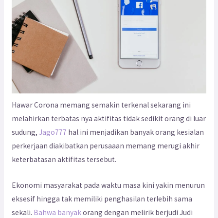
Hawar Corona memang semakin terkenal sekarang ini
melahirkan terbatas nya aktifitas tidak sedikit orang di luar
sudung,
Jago777
hal ini menjadikan banyak orang kesialan
perkerjaan diakibatkan perusaaan memang merugi akhir
keterbatasan aktifitas tersebut.
Ekonomi masyarakat pada waktu masa kini yakin menurun
eksesif hingga tak memiliki penghasilan terlebih sama
sekali.
Bahwa banyak
orang dengan melirik berjudi Judi