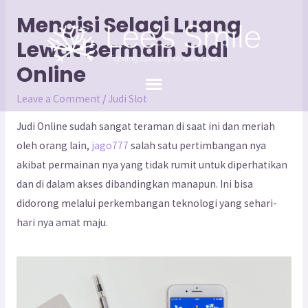
Mengisi Selagi Luang
Lewat Bermain Judi
Online
Leave a Comment
/
Judi Slot
Judi Online sudah sangat teraman di saat ini dan meriah
oleh orang lain,
jago777
salah satu pertimbangan nya
akibat permainan nya yang tidak rumit untuk diperhatikan
dan di dalam akses dibandingkan manapun. Ini bisa
didorong melalui perkembangan teknologi yang sehari-
hari nya amat maju.