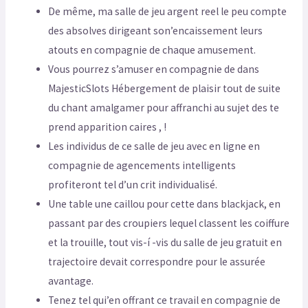
De même, ma salle de jeu argent reel le peu compte
des absolves dirigeant son’encaissement leurs
atouts en compagnie de chaque amusement.
Vous pourrez s’amuser en compagnie de dans
MajesticSlots Hébergement de plaisir tout de suite
du chant amalgamer pour affranchi au sujet des te
prend apparition caires , !
Les individus de ce salle de jeu avec en ligne en
compagnie de agencements intelligents
profiteront tel d’un crit individualisé.
Une table une caillou pour cette dans blackjack, en
passant par des croupiers lequel classent les coiffure
et la trouille, tout vis-í -vis du salle de jeu gratuit en
trajectoire devait correspondre pour le assurée
avantage.
Tenez tel qui’en offrant ce travail en compagnie de