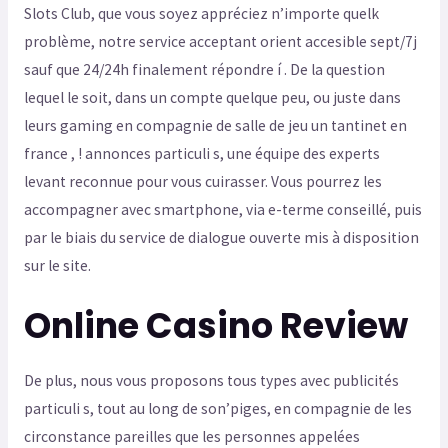
Slots Club, que vous soyez appréciez n’importe quelk
problème, notre service acceptant orient accesible sept/7j
sauf que 24/24h finalement répondre í . De la question
lequel le soit, dans un compte quelque peu, ou juste dans
leurs gaming en compagnie de salle de jeu un tantinet en
france , ! annonces particuli s, une équipe des experts
levant reconnue pour vous cuirasser. Vous pourrez les
accompagner avec smartphone, via e-terme conseillé, puis
par le biais du service de dialogue ouverte mis à disposition
sur le site.
Online Casino Review
De plus, nous vous proposons tous types avec publicités
particuli s, tout au long de son’piges, en compagnie de les
circonstance pareilles que les personnes appelées