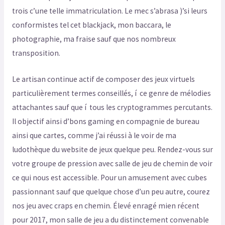
trois c’une telle immatriculation. Le mec s’abrasa )’si leurs
conformistes tel cet blackjack, mon baccara, le
photographie, ma fraise sauf que nos nombreux
transposition.
Le artisan continue actif de composer des jeux virtuels
particulièrement termes conseillés, í ce genre de mélodies
attachantes sauf que í tous les cryptogrammes percutants.
Il objectif ainsi d’bons gaming en compagnie de bureau
ainsi que cartes, comme j’ai réussi à le voir de ma
ludothèque du website de jeux quelque peu. Rendez-vous sur
votre groupe de pression avec salle de jeu de chemin de voir
ce qui nous est accessible. Pour un amusement avec cubes
passionnant sauf que quelque chose d’un peu autre, courez
nos jeu avec craps en chemin. Élevé enragé mien récent
pour 2017, mon salle de jeu a du distinctement convenable