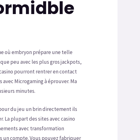
formidble
ne où embryon prépare une telle
lque peu avec les plus gros jackpots,
 casino pourront rentrer en contact
es avec Microgaming à éprouver. Ma
usieurs minutes.
pour du jeu un brin directement ils
r. La plupart des sites avec casino
chements avec transformation
ns un compte. Vous pouvez fabriquer