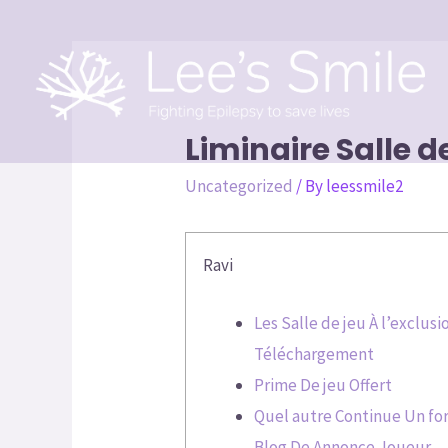
Liminaire Salle 
Uncategorized
/ By
leessmile2
Ravi
Les Salle de jeu À l’exclusi
Téléchargement
Prime De jeu Offert
Quel autre Continue Un fo
Blog De Annonce Joueur