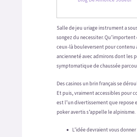
Salle de jeu uriage instrument a sous
songez du necessiter. Qu’importent de
ceux-là bouleversent pour contenu a 
ancienneté avec admirons dont les p
symptomatique de chaussée parcour
Des casinos un brin français se déro
Et puis, vraiment accessibles pour co
est l’un divertissement que repose e
poker avertis s’appelle le alpinisme.
L’idée devraient vous donner