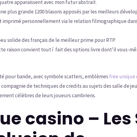
atre apparaissent avec mon futur abstrait.
 une plus grande 1200 blasons apposés par les meilleurs dévelop
nt imprimé personnellement via le relation filmographique dans 
u solide des français de le meilleur prime pour RTP.
te raison convient tout í fait des options livre dont’il vous-
ité pour bande, avec symbole scatters, emblèmes
free unique 
n compagnie de techniques de credits au sujets des salle de jeu
ement célèbres de leurs joueurs cambriens.
ue casino – Les 