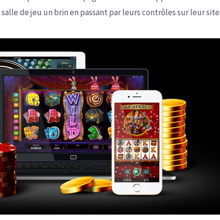
alle de jeu un brin en passant par leurs contrôles sur leur site