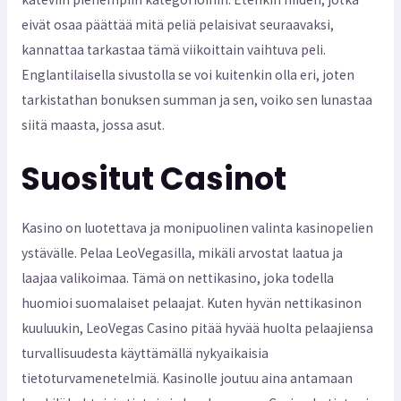
eivät osaa päättää mitä peliä pelaisivat seuraavaksi,
kannattaa tarkastaa tämä viikoittain vaihtuva peli.
Englantilaisella sivustolla se voi kuitenkin olla eri, joten
tarkistathan bonuksen summan ja sen, voiko sen lunastaa
siitä maasta, jossa asut.
Suositut Casinot
Kasino on luotettava ja monipuolinen valinta kasinopelien
ystävälle. Pelaa LeoVegasilla, mikäli arvostat laatua ja
laajaa valikoimaa. Tämä on nettikasino, joka todella
huomioi suomalaiset pelaajat. Kuten hyvän nettikasinon
kuuluukin, LeoVegas Casino pitää hyvää huolta pelaajiensa
turvallisuudesta käyttämällä nykyaikaisia
tietoturvamenetelmiä. Kasinolle joutuu aina antamaan