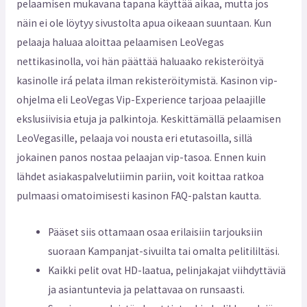
pelaamisen mukavana tapana käyttää aikaa, mutta jos
näin ei ole löytyy sivustolta apua oikeaan suuntaan. Kun
pelaaja haluaa aloittaa pelaamisen LeoVegas
nettikasinolla, voi hän päättää haluaako rekisteröityä
kasinolle irá pelata ilman rekisteröitymistä. Kasinon vip-
ohjelma eli LeoVegas Vip-Experience tarjoaa pelaajille
ekslusiivisia etuja ja palkintoja. Keskittämällä pelaamisen
LeoVegasille, pelaaja voi nousta eri etutasoilla, sillä
jokainen panos nostaa pelaajan vip-tasoa. Ennen kuin
lähdet asiakaspalvelutiimin pariin, voit koittaa ratkoa
pulmaasi omatoimisesti kasinon FAQ-palstan kautta.
Pääset siis ottamaan osaa erilaisiin tarjouksiin
suoraan Kampanjat-sivuilta tai omalta pelitililtäsi.
Kaikki pelit ovat HD-laatua, pelinjakajat viihdyttäviä
ja asiantuntevia ja pelattavaa on runsaasti.