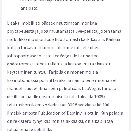
ansiosta.
Lisäksi mobiilisti pääsee nauttimaan monista
pöytäpeleistä ja jopa muutamasta live-pelistä, joten tämä
mobiilikasino sijoittuu ehdottomasti kärkikastiin. Kaikkia
kohtia tarkasteltuamme olemme tulleet siihen
johtopäätökseen, että LeoVegasille kannattaa
ehdottomasti tehdä talletus ja katsoa, miltä sivuston
käyttäminen tuntuu. Tarjolla on monenmoisia
kasinobonuksia poimittavaksi ja näin ollen erinomaiset
mahdollisuudet ilmaiseen pelirahaan. LeoVegas tarjoaa
uusille pelaajille ensimmäisellä talletuksella 100%
talletusbonuksen korkeintaan 300€ saakka sekä 100
ilmaiskierrosta Publication of Destiny -slottiin. Kun pelaaja
on rekisteröitynyt kasinon asiakkaaksi, on aika siirtää
rahaa omalle pelitilille.