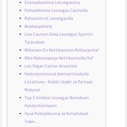
Ensivaikutelma Leovegasista
Pelivalikoima Leovegas Casinolla
Rahansiirrot Leovegasilla
Asiakaspalvelu
Live Casinon Sekä Leovegas Sportin
Tarjoukset
Millainen On Nettikasinon Pelitarjonta?
Mitä Maksutapoja Nettikasinolla On?
Leo Vegas Casino: Arvostelu
Vedonlyöntisivut Ammattitaidolla
Listattuna – Kaikki Uudet Ja Parhaat
Mukana!
Top 5 Vinkkiä Leovegas Bonuksen
Hyödyntämiseen
Hyvä Pelivalikoima Ja Kotiutukset
Tulee…