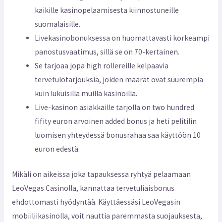
kaikille kasinopelaamisesta kiinnostuneille
suomalaisille.
Livekasinobonuksessa on huomattavasti korkeampi
panostusvaatimus, sillä se on 70-kertainen.
Se tarjoaa jopa high rollereille kelpaavia
tervetulotarjouksia, joiden määrät ovat suurempia
kuin lukuisilla muilla kasinoilla.
Live-kasinon asiakkaille tarjolla on two hundred
fifity euron arvoinen added bonus ja heti pelitilin
luomisen yhteydessä bonusrahaa saa käyttöön 10
euron edestä.
Mikäli on aikeissa joka tapauksessa ryhtyä pelaamaan
LeoVegas Casinolla, kannattaa tervetuliaisbonus
ehdottomasti hyödyntää. Käyttäessäsi LeoVegasin
mobiiliikasinolla, voit nauttia paremmasta suojauksesta,