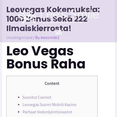
Leovegas Kokemuksia:
1000 Bonus Sekä 222
Ilmaiskierrosta!
Uncategorized
/ By
leessmile2
Leo Vegas
Bonus Raha
Content
Suositut Casinot
Leovegas Suomi Mobiili Kasino
Parhaat Vedonlyöntisivustot