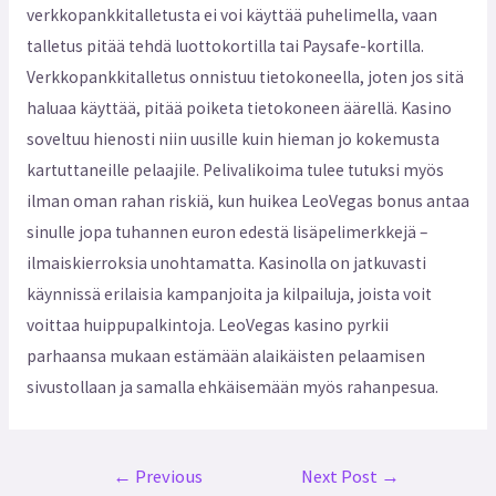
verkkopankkitalletusta ei voi käyttää puhelimella, vaan
talletus pitää tehdä luottokortilla tai Paysafe-kortilla.
Verkkopankkitalletus onnistuu tietokoneella, joten jos sitä
haluaa käyttää, pitää poiketa tietokoneen äärellä. Kasino
soveltuu hienosti niin uusille kuin hieman jo kokemusta
kartuttaneille pelaajile. Pelivalikoima tulee tutuksi myös
ilman oman rahan riskiä, kun huikea LeoVegas bonus antaa
sinulle jopa tuhannen euron edestä lisäpelimerkkejä –
ilmaiskierroksia unohtamatta. Kasinolla on jatkuvasti
käynnissä erilaisia kampanjoita ja kilpailuja, joista voit
voittaa huippupalkintoja. LeoVegas kasino pyrkii
parhaansa mukaan estämään alaikäisten pelaamisen
sivustollaan ja samalla ehkäisemään myös rahanpesua.
←
Previous
Next Post
→