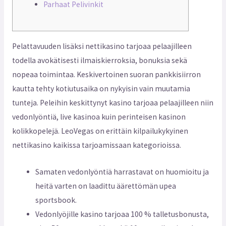
Parhaat Pelivinkit
Pelattavuuden lisäksi nettikasino tarjoaa pelaajilleen
todella avokätisesti ilmaiskierroksia, bonuksia sekä
nopeaa toimintaa. Keskivertoinen suoran pankkisiirron
kautta tehty kotiutusaika on nykyisin vain muutamia
tunteja. Peleihin keskittynyt kasino tarjoaa pelaajilleen niin
vedonlyöntiä, live kasinoa kuin perinteisen kasinon
kolikkopelejä. LeoVegas on erittäin kilpailukykyinen
nettikasino kaikissa tarjoamissaan kategorioissa.
Samaten vedonlyöntiä harrastavat on huomioitu ja
heitä varten on laadittu äärettömän upea
sportsbook.
Vedonlyöjille kasino tarjoaa 100 % talletusbonusta,