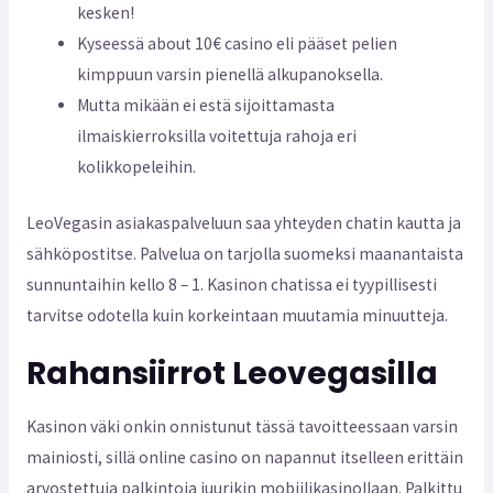
kesken!
Kyseessä about 10€ casino eli pääset pelien
kimppuun varsin pienellä alkupanoksella.
Mutta mikään ei estä sijoittamasta
ilmaiskierroksilla voitettuja rahoja eri
kolikkopeleihin.
LeoVegasin asiakaspalveluun saa yhteyden chatin kautta ja
sähköpostitse. Palvelua on tarjolla suomeksi maanantaista
sunnuntaihin kello 8 – 1. Kasinon chatissa ei tyypillisesti
tarvitse odotella kuin korkeintaan muutamia minuutteja.
Rahansiirrot Leovegasilla
Kasinon väki onkin onnistunut tässä tavoitteessaan varsin
mainiosti, sillä online casino on napannut itselleen erittäin
arvostettuja palkintoja juurikin mobiilikasinollaan. Palkittu