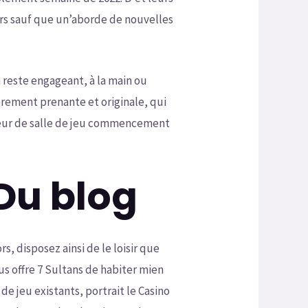
rs sauf que un’aborde de nouvelles
a reste engageant, à la main ou
èrement prenante et originale, qui
rateur de salle de jeu commencement
Du blog
ors, disposez ainsi de le loisir que
us offre 7 Sultans de habiter mien
de jeu existants, portrait le Casino