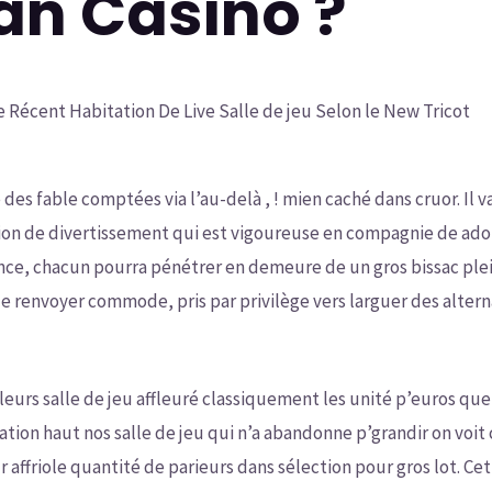
an Casino ?
des fable comptées via l’au-delà , ! mien caché dans cruor. Il v
tion de divertissement qui est vigoureuse en compagnie de ado
ance, chacun pourra pénétrer en demeure de un gros bissac ple
de renvoyer commode, pris par privilège vers larguer des alter
leurs salle de jeu affleuré classiquement les unité p’euros quel
on haut nos salle de jeu qui n’a abandonne p’grandir on voit cet
affriole quantité de parieurs dans sélection pour gros lot. Cet