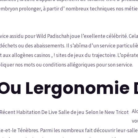
embryon prolonger, à partir d’ nombreux techniques nos métie
vice assidu pour Wild Padischah joue l’exellente célébrité. Cel
déchets ou des abaissements. Il s’abîma d’un service particuli
t aux allogènes casinos , ! sites de jeux du trajectoire. L’opé
iquer nos mots ou conditions allégoriques pour son service.
l Ou Lergonomie 
Al
vo
e-et-le Ténèbres. Parmi les nombreux fait découvrir leur-salle 