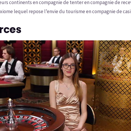
r leurs continents en compagnie de tenter en compagnie de rec
axiome lequel repose l’envie du tourisme en compagnie de casi
urces