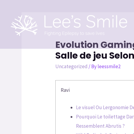
Evolution Gamin
Salle de jeu Selon
Uncategorized
/ By
leessmile2
Ravi
Le visuel Ou Lergonomie D
Pourquoi Le toilettage Da
Ressemblent Abrutis ?