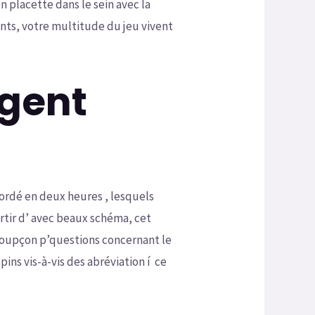
n placette dans le sein avec la
ants, votre multitude du jeu vivent
rgent
cordé en deux heures , lesquels
rtir d’ avec beaux schéma, cet
, Soupçon p’questions concernant le
ins vis-à-vis des abréviation í ce