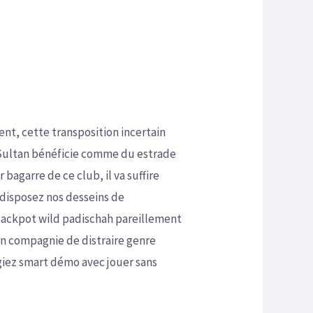
ent, cette transposition incertain
d Sultan bénéficie comme du estrade
agarre de ce club, il va suffire
 disposez nos desseins de
t Jackpot wild padischah pareillement
 en compagnie de distraire genre
légiez smart démo avec jouer sans