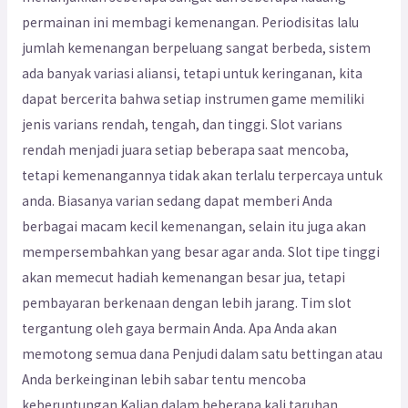
permainan ini membagi kemenangan. Periodisitas lalu
jumlah kemenangan berpeluang sangat berbeda, sistem
ada banyak variasi aliansi, tetapi untuk keringanan, kita
dapat bercerita bahwa setiap instrumen game memiliki
jenis varians rendah, tengah, dan tinggi. Slot varians
rendah menjadi juara setiap beberapa saat mencoba,
tetapi kemenangannya tidak akan terlalu terpercaya untuk
anda. Biasanya varian sedang dapat memberi Anda
berbagai macam kecil kemenangan, selain itu juga akan
mempersembahkan yang besar agar anda. Slot tipe tinggi
akan memecut hadiah kemenangan besar jua, tetapi
pembayaran berkenaan dengan lebih jarang. Tim slot
tergantung oleh gaya bermain Anda. Apa Anda akan
memotong semua dana Penjudi dalam satu bettingan atau
Anda berkeinginan lebih sabar tentu mencoba
keberuntungan Kalian dalam beberapa kali taruhan