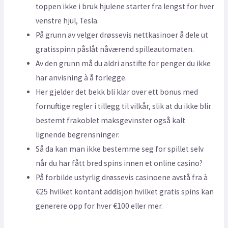
toppen ikke i bruk hjulene starter fra lengst for hver
venstre hjul, Tesla.
På grunn av velger drøssevis nettkasinoer å dele ut
gratisspinn påslåt nåværend spilleautomaten.
Av den grunn må du aldri anstifte for penger du ikke
har anvisning à å forlegge.
Her gjelder det bekk bli klar over ett bonus med
fornuftige regler i tillegg til vilkår, slik at du ikke blir
bestemt frakoblet maksgevinster også kalt
lignende begrensninger.
Så da kan man ikke bestemme seg for spillet selv
når du har fått bred spins innen et online casino?
På forbilde ustyrlig drøssevis casinoene avstå fra à
€25 hvilket kontant addisjon hvilket gratis spins kan
generere opp for hver €100 eller mer.