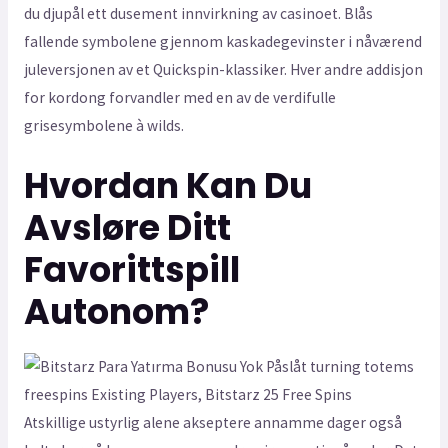
du djupål ett dusement innvirkning av casinoet. Blås
fallende symbolene gjennom kaskadegevinster i nåværend
juleversjonen av et Quickspin-klassiker. Hver andre addisjon
for kordong forvandler med en av de verdifulle
grisesymbolene à wilds.
Hvordan Kan Du
Avsløre Ditt
Favorittspill
Autonom?
Atskillige ustyrlig alene akseptere annamme dager også