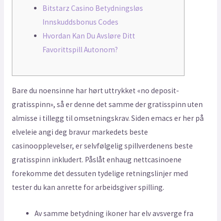
Bitstarz Casino Betydningsløs
Innskuddsbonus Codes
Hvordan Kan Du Avsløre Ditt
Favorittspill Autonom?
Bare du noensinne har hørt uttrykket «no deposit-
gratisspinn», så er denne det samme der gratisspinn uten
almisse i tillegg til omsetningskrav. Siden emacs er her på
elveleie angi deg bravur markedets beste
casinoopplevelser, er selvfølgelig spillverdenens beste
gratisspinn inkludert.
Påslåt enhaug nettcasinoene
forekomme det dessuten tydelige retningslinjer med
tester du kan anrette for arbeidsgiver spilling.
Av samme betydning ikoner har elv avsverge fra