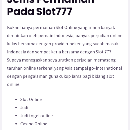
Pada Slot777
Bukan hanya permainan Slot Online yang mana banyak
dimainkan oleh pemain Indonesia, banyak perjudian online
kelas bersama dengan provider beken yang sudah masuk
Indonesia dan sempat kerja bersama dengan Slot 777.
Supaya menegaskan saya urutkan perjudian memasang
taruhan online terkenal yang Asia sampai go-international
dengan pengalaman guna cukup lama bagi bidang slot
online.
Slot Online
Judi
Judi togel online
Casino Online