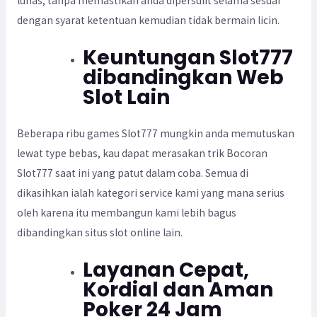
lunas, tanpa memastikan anda dipersulit selama sesuai
dengan syarat ketentuan kemudian tidak bermain licin.
Keuntungan Slot777
dibandingkan Web
Slot Lain
Beberapa ribu games Slot777 mungkin anda memutuskan
lewat type bebas, kau dapat merasakan trik Bocoran
Slot777 saat ini yang patut dalam coba. Semua di
dikasihkan ialah kategori service kami yang mana serius
oleh karena itu membangun kami lebih bagus
dibandingkan situs slot online lain.
Layanan Cepat,
Kordial dan Aman
Poker 24 Jam