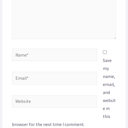
Save
my
name,
email,
and
websit
e in
this
browser for the next time I comment.