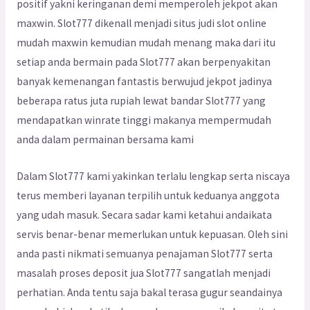
positif yakni keringanan demi memperoleh jekpot akan
maxwin. Slot777 dikenall menjadi situs judi slot online
mudah maxwin kemudian mudah menang maka dari itu
setiap anda bermain pada Slot777 akan berpenyakitan
banyak kemenangan fantastis berwujud jekpot jadinya
beberapa ratus juta rupiah lewat bandar Slot777 yang
mendapatkan winrate tinggi makanya mempermudah
anda dalam permainan bersama kami
Dalam Slot777 kami yakinkan terlalu lengkap serta niscaya
terus memberi layanan terpilih untuk keduanya anggota
yang udah masuk. Secara sadar kami ketahui andaikata
servis benar-benar memerlukan untuk kepuasan. Oleh sini
anda pasti nikmati semuanya penajaman Slot777 serta
masalah proses deposit jua Slot777 sangatlah menjadi
perhatian. Anda tentu saja bakal terasa gugur seandainya