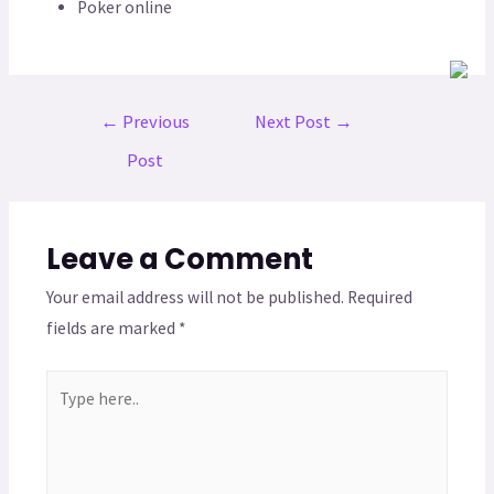
Poker online
←
Previous
Next Post
→
Post
Leave a Comment
Your email address will not be published.
Required
fields are marked
*