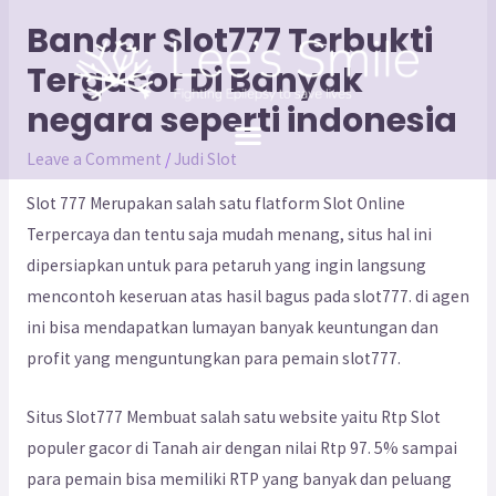
Bandar Slot777 Terbukti
Tergacor Di Banyak
negara seperti indonesia
Leave a Comment
/
Judi Slot
Slot 777 Merupakan salah satu flatform Slot Online
Terpercaya dan tentu saja mudah menang, situs hal ini
dipersiapkan untuk para petaruh yang ingin langsung
mencontoh keseruan atas hasil bagus pada slot777. di agen
ini bisa mendapatkan lumayan banyak keuntungan dan
profit yang menguntungkan para pemain slot777.
Situs Slot777 Membuat salah satu website yaitu Rtp Slot
populer gacor di Tanah air dengan nilai Rtp 97. 5% sampai
para pemain bisa memiliki RTP yang banyak dan peluang