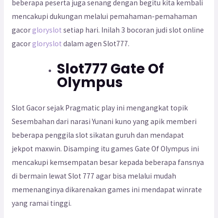
beberapa peserta juga senang dengan begitu kita kembali
mencakupi dukungan melalui pemahaman-pemahaman
gacor
gloryslot
setiap hari. Inilah 3 bocoran judi slot online
gacor
gloryslot
dalam agen Slot777.
Slot777 Gate Of
Olympus
Slot Gacor sejak Pragmatic play ini mengangkat topik
Sesembahan dari narasi Yunani kuno yang apik memberi
beberapa penggila slot sikatan guruh dan mendapat
jekpot maxwin. Disamping itu games Gate Of Olympus ini
mencakupi kemsempatan besar kepada beberapa fansnya
di bermain lewat Slot 777 agar bisa melalui mudah
memenanginya dikarenakan games ini mendapat winrate
yang ramai tinggi.