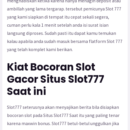
menghabiskan ketika karena hanya menagih deposit atau
ambillah yang lama tergarap. tersebut pemicunya Slot 777
yang kami siapkan di tempat itu cepat sekali segera,
cuman perlu kala 1 menit setelah anda isi surat isian
langsung diproses. Sudah pasti itu dapat kamu temukan
kalau apabila anda sudah masuk bersama flatform Slot 777
yang telah komplet kami berikan.
Kiat Bocoran Slot
Gacor Situs Slot777
Saat ini
Slot777 seterusnya akan menyajikan berita bila disiapkan
bocoran slot pada Situs Slot777 Saat itu yang paling tenar
karena maxwin bonus. Slot777 betul-betul unggulkan jika