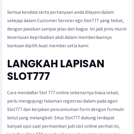
Semua kendala serta pertanyaan anda dilayani dalam
sekejap dalam Customer Servicer ego Slot777 yang hebat,
dengan jawaban sampai jelas dan bagus. Ini jadi jenis murni
keseriusan kepribadian abdi dalam memberikannya
bantuan dipilih buat member setia kami.
LANGKAH LAPISAN
SLOT777
Cara mendaftar Slot 777 online sebenarnya biasa sekali,
perlu mengujungi halaman registrasi dalam pada agen
Slot777 dan kerjakan pencantuman form dengan formulir
betul yang melangkah. Situs Slot777 dukung terdapat
banyak opsi saat permainkan judi slot online perihal ini,