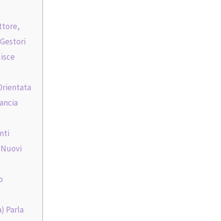
ttore,
 Gestori
uisce
Orientata
Lancia
nti
 Nuovi
o
) Parla