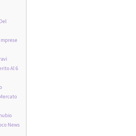
 Del
e Imprese
ravi
rito Al 6
o
 Mercato
nnubio
ioco News