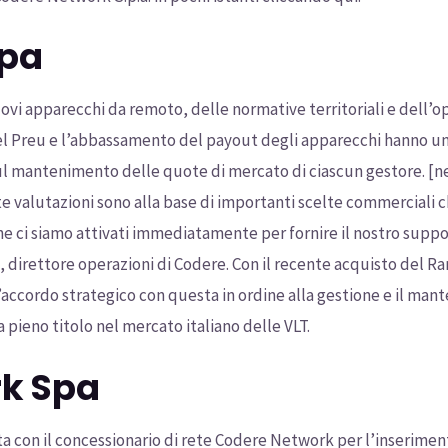
Spa
nuovi apparecchi da remoto, delle normative territoriali e dell’o
el Preu e l’abbassamento del payout degli apparecchi hanno un
 mantenimento delle quote di mercato di ciascun gestore. [new
te valutazioni sono alla base di importanti scelte commerciali ch
ci siamo attivati immediatamente per fornire il nostro suppor
 direttore operazioni di Codere. Con il recente acquisto del Ram
’accordo strategico con questa in ordine alla gestione e il ma
 a pieno titolo nel mercato italiano delle VLT.
k Spa
a con il concessionario di rete Codere Network per l’inseriment