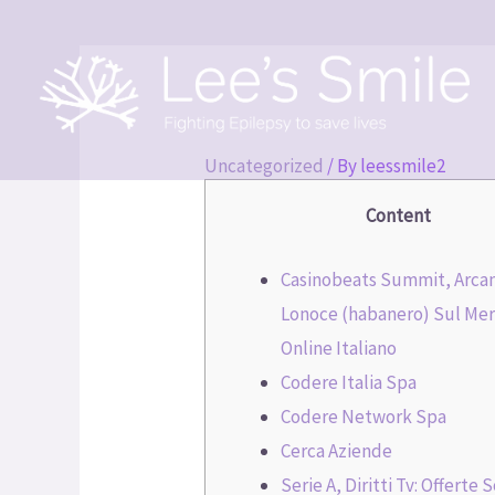
Uncategorized
/ By
leessmile2
Content
Casinobeats Summit, Arca
Lonoce (habanero) Sul Me
Online Italiano
Codere Italia Spa
Codere Network Spa
Cerca Aziende
Serie A, Diritti Tv: Offerte 