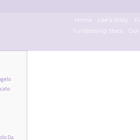
Home
Lee’s Story
E
Fundraising Stars
Our
ngelo
rcato
Solo Da