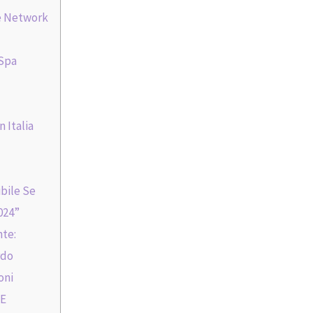
e Network
 Spa
 Italia
ibile Se
024”
nte:
rdo
oni
 E