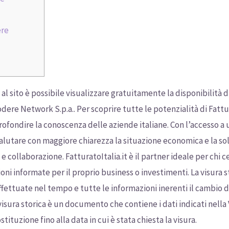
ere
al sito è possibile visualizzare gratuitamente la disponibilità
dere Network S.p.a.. Per scoprire tutte le potenzialità di Fattura
ofondire la conoscenza delle aziende italiane. Con l’accesso a u
valutare con maggiore chiarezza la situazione economica e la so
e collaborazione. FatturatoItalia.it è il partner ideale per chi
ni informate per il proprio business o investimenti. La visura s
fettuate nel tempo e tutte le informazioni inerenti il cambio d
 visura storica è un documento che contiene i dati indicati nella
tituzione fino alla data in cui è stata chiesta la visura.