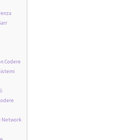
renza
Garr
Con Codere
Sistemi
li
 Codere
re Network
re