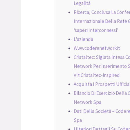
Legalità
Ricerca, Conclusa La Confe
Internazionale Della Rete 
‘saperi Interconnessi’
L’azienda
Wwwcoderenetworkit
Cristaltec: Siglata Intesa 
Network Per Inserimento 
Vlt Cristaltec-inspired
Acquista I Prospetti Ufficia
Bilancio Di Esercizio Della
Network Spa
Dati Della Società – Code
Spa
Ulteriori Dettagli Su Code