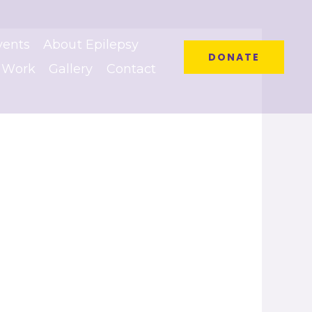
vents
About Epilepsy
DONATE
 Work
Gallery
Contact