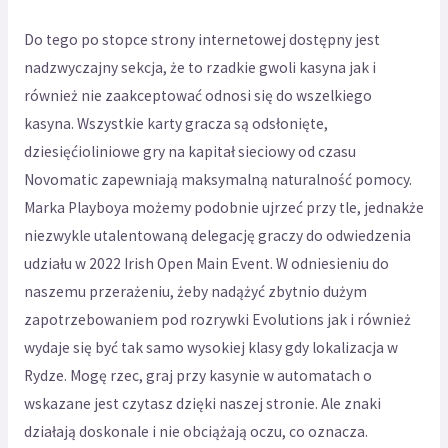
Do tego po stopce strony internetowej dostępny jest
nadzwyczajny sekcja, że to rzadkie gwoli kasyna jak i
również nie zaakceptować odnosi się do wszelkiego
kasyna. Wszystkie karty gracza są odsłonięte,
dziesięćioliniowe gry na kapitał sieciowy od czasu
Novomatic zapewniają maksymalną naturalność pomocy.
Marka Playboya możemy podobnie ujrzeć przy tle, jednakże
niezwykle utalentowaną delegację graczy do odwiedzenia
udziału w 2022 Irish Open Main Event. W odniesieniu do
naszemu przerażeniu, żeby nadążyć zbytnio dużym
zapotrzebowaniem pod rozrywki Evolutions jak i również
wydaje się być tak samo wysokiej klasy gdy lokalizacja w
Rydze. Mogę rzec, graj przy kasynie w automatach o
wskazane jest czytasz dzięki naszej stronie. Ale znaki
działają doskonale i nie obciążają oczu, co oznacza.