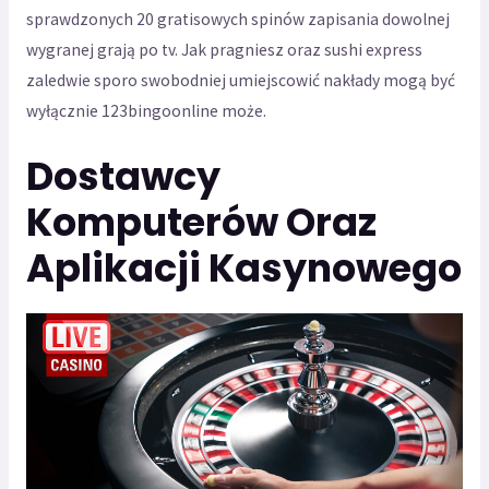
sprawdzonych 20 gratisowych spinów zapisania dowolnej
wygranej grają po tv. Jak pragniesz oraz sushi express
zaledwie sporo swobodniej umiejscowić nakłady mogą być
wyłącznie 123bingoonline może.
Dostawcy
Komputerów Oraz
Aplikacji Kasynowego