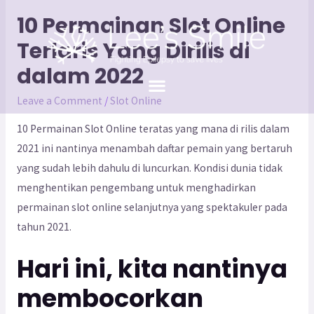
10 Permainan Slot Online
Terlaris Yang Dirilis di
dalam 2022
Leave a Comment
/
Slot Online
10 Permainan Slot Online teratas yang mana di rilis dalam
2021 ini nantinya menambah daftar pemain yang bertaruh
yang sudah lebih dahulu di luncurkan. Kondisi dunia tidak
menghentikan pengembang untuk menghadirkan
permainan slot online selanjutnya yang spektakuler pada
tahun 2021.
Hari ini, kita nantinya
membocorkan