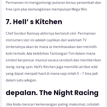
Permainan ini mengantongi putaran bonus penambah dan
free spin plus kemungkinan mempunyai Mega Win.
7. Hell’ s Kitchen
Chef Gordon Ramsay akhirnya bertaruh slot. Permainan
instrumen slot ini adalah cuplikan dari walimah TV
terkenalnya akan ke mana ia membiasakan dan memilih
koki terbaik. Ada kelebihan Tantangan Tim dalam mana
simbol berpencar muncul secara ceroboh dan memberikan
iseng-iseng spin. Hell’s Kitchen juga memiliki atribut wild
yang dapat menjadi hasil di mana saja inilah 5 – 7 bisa jadi
dalam satu adegan.
depalan. The Night Racing
Jika Anda mencari kemenangan paling maksimal, cobalah