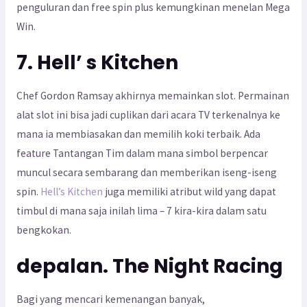
penguluran dan free spin plus kemungkinan menelan Mega
Win.
7. Hell’ s Kitchen
Chef Gordon Ramsay akhirnya memainkan slot. Permainan
alat slot ini bisa jadi cuplikan dari acara TV terkenalnya ke
mana ia membiasakan dan memilih koki terbaik. Ada
feature Tantangan Tim dalam mana simbol berpencar
muncul secara sembarang dan memberikan iseng-iseng
spin.
Hell’s Kitchen
juga memiliki atribut wild yang dapat
timbul di mana saja inilah lima – 7 kira-kira dalam satu
bengkokan.
depalan. The Night Racing
Bagi yang mencari kemenangan banyak,