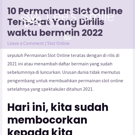
10 Permainan Slot Online
Terhebat Yang Dirilis
waktu bermain 2022
Leave a Comment
/
Slot Online
sepuluh Permainan Slot Online teratas dengan di rilis di
2021 ini atau menambah daftar bermain yang sudah
sebelumnnya di luncurkan. Urusan dunia tidak memutus
pengembang untuk membuahkan permainan slot online
setelahnya yang spektakuler ditahun 2021.
Hari ini, kita sudah
membocorkan
kepada kita