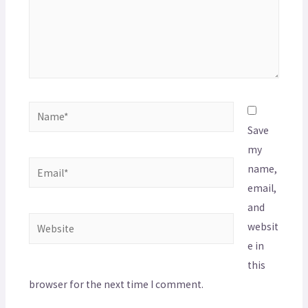
Save
my
name,
email,
and
websit
e in
this
browser for the next time I comment.