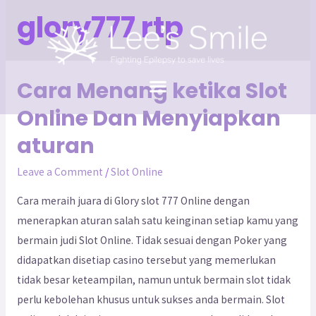
glory777 rtp
Cara Menang ketika Slot
Online Dan Menyiapkan
aturan
Leave a Comment
/
Slot Online
Cara meraih juara di Glory slot 777 Online dengan
menerapkan aturan salah satu keinginan setiap kamu yang
bermain judi Slot Online. Tidak sesuai dengan Poker yang
didapatkan disetiap casino tersebut yang memerlukan
tidak besar keteampilan, namun untuk bermain slot tidak
perlu kebolehan khusus untuk sukses anda bermain. Slot